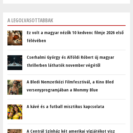
A LEGOLVASOTTABBAK
Ez volt a magyar nézők 10 kedvenc filmje 2026 első
félévében
Cserhalmi György és Alföldi Róbert új magyar
thrillerben láthatók november végétől
A Bledi Nemzetközi Filmfesztivál, a Kino Bled
versenyprogramjában a Mommy Blue
A kávé és a futball misztikus kapcsolata
A Centrál Színház két amerikai vígjátékot visz