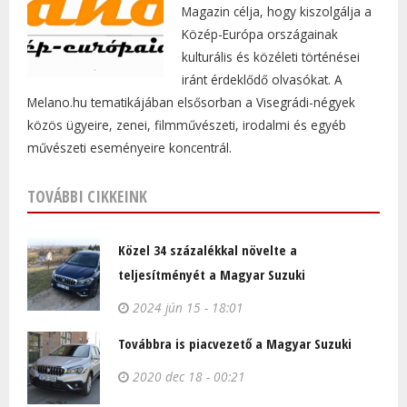
Magazin célja, hogy kiszolgálja a
Közép-Európa országainak
kulturális és közéleti történései
iránt érdeklődő olvasókat. A
Melano.hu tematikájában elsősorban a Visegrádi-négyek
közös ügyeire, zenei, filmművészeti, irodalmi és egyéb
művészeti eseményeire koncentrál.
TOVÁBBI CIKKEINK
Közel 34 százalékkal növelte a
teljesítményét a Magyar Suzuki
2024 jún 15 - 18:01
Továbbra is piacvezető a Magyar Suzuki
2020 dec 18 - 00:21