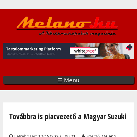
Ugrás
a
tartalomra
☰ Menu
Jelenlegi hely
Továbbra is piacvezető a Magyar Suzuki
Létrehozás:
12/18/2020 - 00:21
Szerző:
Melano