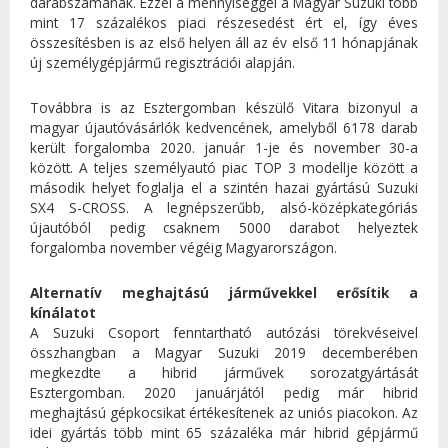
darabszámának. Ezzel a mennyiséggel a Magyar Suzuki több
mint 17 százalékos piaci részesedést ért el, így éves
összesítésben is az első helyen áll az év első 11 hónapjának
új személygépjármű regisztrációi alapján.
Továbbra is az Esztergomban készülő Vitara bizonyul a
magyar újautóvásárlók kedvencének, amelyből 6178 darab
került forgalomba 2020. január 1-je és november 30-a
között. A teljes személyautó piac TOP 3 modellje között a
második helyet foglalja el a szintén hazai gyártású Suzuki
SX4 S-CROSS. A legnépszerűbb, alsó-középkategóriás
újautóból pedig csaknem 5000 darabot helyeztek
forgalomba november végéig Magyarországon.
Alternatív meghajtású járművekkel erősítik a
kínálatot
A Suzuki Csoport fenntartható autózási törekvéseivel
összhangban a Magyar Suzuki 2019 decemberében
megkezdte a hibrid járművek sorozatgyártását
Esztergomban. 2020 januárjától pedig már hibrid
meghajtású gépkocsikat értékesítenek az uniós piacokon. Az
idei gyártás több mint 65 százaléka már hibrid gépjármű