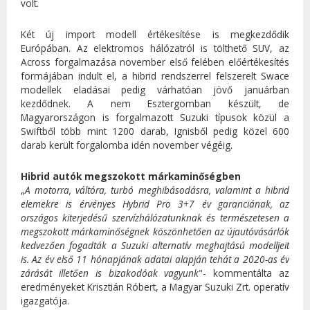
volt.
Két új import modell értékesítése is megkezdődik
Európában. Az elektromos hálózatról is tölthető SUV, az
Across forgalmazása november első felében előértékesítés
formájában indult el, a hibrid rendszerrel felszerelt Swace
modellek eladásai pedig várhatóan jövő januárban
kezdődnek. A nem Esztergomban készült, de
Magyarországon is forgalmazott Suzuki típusok közül a
Swiftből több mint 1200 darab, Ignisből pedig közel 600
darab került forgalomba idén november végéig.
Hibrid autók megszokott márkaminőségben
„
A motorra, váltóra, turbó meghibásodásra, valamint a hibrid
elemekre is érvényes Hybrid Pro 3+7 év garanciának, az
országos kiterjedésű szervízhálózatunknak és természetesen a
megszokott márkaminőségnek köszönhetően az újautóvásárlók
kedvezően fogadták a Suzuki alternatív meghajtású modelljeit
is. Az év első 11 hónapjának adatai alapján tehát a 2020-as év
zárását illetően is bizakodóak vagyunk
"- kommentálta az
eredményeket Krisztián Róbert, a Magyar Suzuki Zrt. operatív
igazgatója.