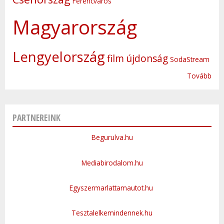
Ferencváros
Magyarország
Lengyelország
film
újdonság
SodaStream
Tovább
PARTNEREINK
Begurulva.hu
Mediabirodalom.hu
Egyszermarlattamautot.hu
Tesztalelkemindennek.hu