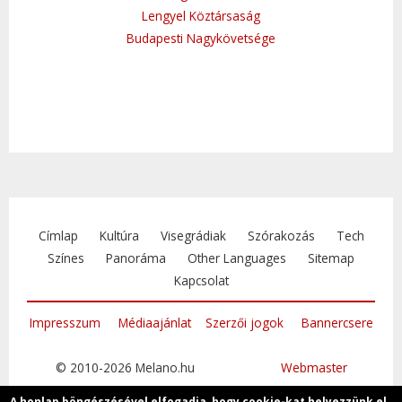
Lengyel Köztársaság
Budapesti Nagykövetsége
Címlap
Kultúra
Visegrádiak
Szórakozás
Tech
Színes
Panoráma
Other Languages
Sitemap
Kapcsolat
Impresszum
Médiaajánlat
Szerzői jogok
Bannercsere
© 2010-2026 Melano.hu
Webmaster
A honlap böngészésével elfogadja, hogy cookie-kat helyezzünk el