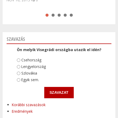
MÁR 06, 2022
0
SZAVAZÁS
Ön melyik Visegrádi országba utazik el idén?
Választások
Csehország
Lengyelország
Szlovákia
Egyik sem.
Korábbi szavazások
Eredmények