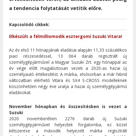
a tendencia folytatását vetítik előre.
Kapcsolódó cikkek:
Elkészült a félmilliomodik esztergomi Suzuki Vitara!
Az év első 11 hónapjának eladásai alapján 11,33 százalékos
piaci részesedéssel, 13 064 darab regisztrált új
személygépjárművel a Magyar Suzuki Zrt. egy hónappal az
év vége előtt magabiztosan vezeti a 2020-as hazai új
személyautó értékesítést. A márka, elsősorban a már hibrid
változatban elérhető Vitara és SX4 S-CROSS modelleknek
köszönhetően négy éve uralja a hazai új személygépjármű
eladásokat.
November hónapban és összesítésben is vezet a
Suzuki
2020 novemberében 2276 darab új Suzuki
személygépjárművet helyeztek forgalomba, ez közel
kétszerese a második helyezett márka regisztrált