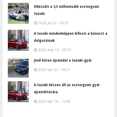
Elkészült a 3,5 milliomodik esztergomi
Suzuki
2020 júl 22 - 16:37
A Suzuki mindenképpen kifizeti a bónuszt a
dolgozóinak
2020 máj 15 - 09:15
Jövő héten újraindul a Suzuki-gyár
2020 ápr 22 - 09:21
A Suzuki készen áll az esztergomi gyár
újraindítására
2020 ápr 16 - 12:06