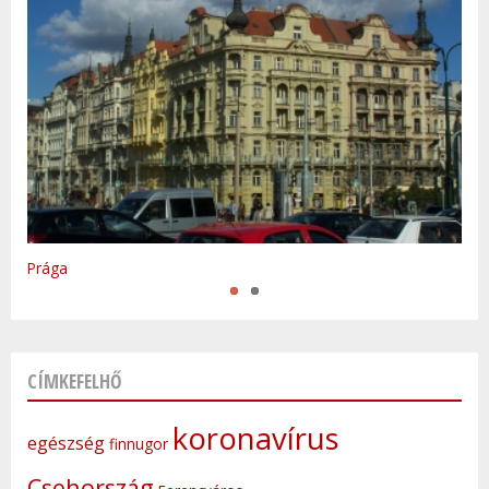
Varsó
Prága
CÍMKEFELHŐ
koronavírus
egészség
finnugor
Csehország