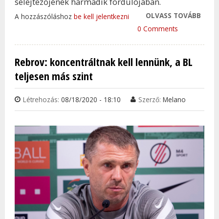
selejtezőjének harmadik fordulójában.
OLVASS TOVÁBB
ISMÉ
A hozzászóláshoz
be kell jelentkezni
ÖSSZ
0 Comments
FERE
A DI
Rebrov: koncentráltnak kell lennünk, a BL
ZAGR
teljesen más szint
TAR
KAP
Létrehozás:
08/18/2020 - 18:10
Szerző:
Melano