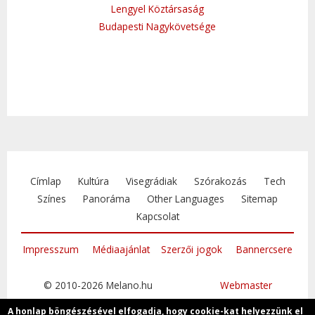
Lengyel Köztársaság
Budapesti Nagykövetsége
Címlap
Kultúra
Visegrádiak
Szórakozás
Tech
Színes
Panoráma
Other Languages
Sitemap
Kapcsolat
Impresszum
Médiaajánlat
Szerzői jogok
Bannercsere
© 2010-2026 Melano.hu
Webmaster
A honlap böngészésével elfogadja, hogy cookie-kat helyezzünk el