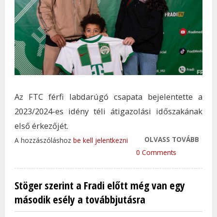
Az FTC férfi labdarúgó csapata bejelentette a
2023/2024-es idény téli átigazolási időszakának
első érkezőjét.
OLVASS TOVÁBB
ELEF
A hozzászóláshoz
be kell jelentkezni
KÖZÉ
0 Comments
ERŐS
TAR
Stöger szerint a Fradi előtt még van egy
KAP
második esély a továbbjutásra