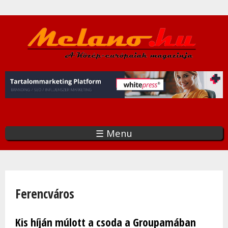
Ugrás
a
tartalomra
☰ Menu
Jelenlegi hely
Ferencváros
Kis híján múlott a csoda a Groupamában
Oldalak