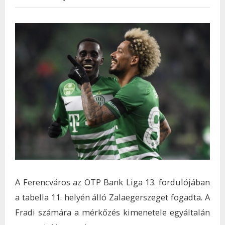
A Ferencváros az OTP Bank Liga 13. fordulójában
a tabella 11. helyén álló Zalaegerszeget fogadta. A
Fradi számára a mérkőzés kimenetele egyáltalán