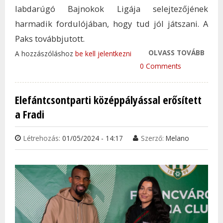
labdarúgó Bajnokok Ligája selejtezőjének
harmadik fordulójában, hogy tud jól játszani. A
Paks továbbjutott.
OLVASS TOVÁBB
KIS H
A hozzászóláshoz
be kell jelentkezni
MÚLO
0 Comments
CSOD
GRO
Elefántcsontparti középpályással erősített
TAR
a Fradi
KAP
Létrehozás:
01/05/2024 - 14:17
Szerző:
Melano