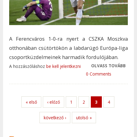
A Ferencváros 1-0-ra nyert a CSZKA Moszkva
otthonában csütörtökön a labdarúgó Európa-liga
csoportküzdelmeinek harmadik fordulójában.
OLVASS TOVÁBB
BRA
A hozzászóláshoz
be kell jelentkezni
GYŐZ
0 Comments
EL A 
MOS
TAR
« első
‹ előző
1
2
3
4
KAP
következő ›
utolsó »