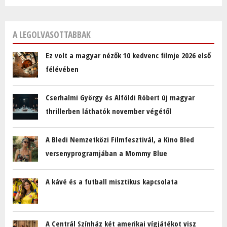
A LEGOLVASOTTABBAK
Ez volt a magyar nézők 10 kedvenc filmje 2026 első
félévében
Cserhalmi György és Alföldi Róbert új magyar
thrillerben láthatók november végétől
A Bledi Nemzetközi Filmfesztivál, a Kino Bled
versenyprogramjában a Mommy Blue
A kávé és a futball misztikus kapcsolata
A Centrál Színház két amerikai vígjátékot visz