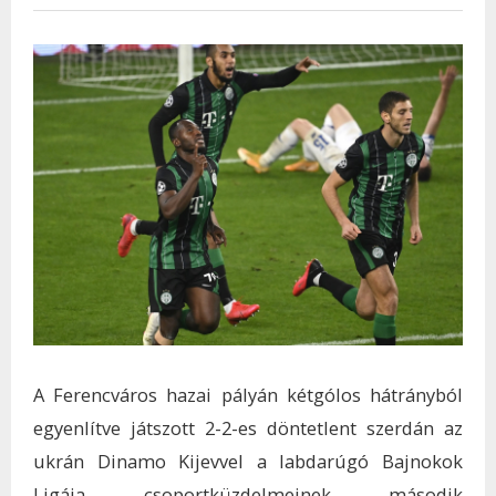
A Ferencváros hazai pályán kétgólos hátrányból
egyenlítve játszott 2-2-es döntetlent szerdán az
ukrán Dinamo Kijevvel a labdarúgó Bajnokok
Ligája csoportküzdelmeinek második