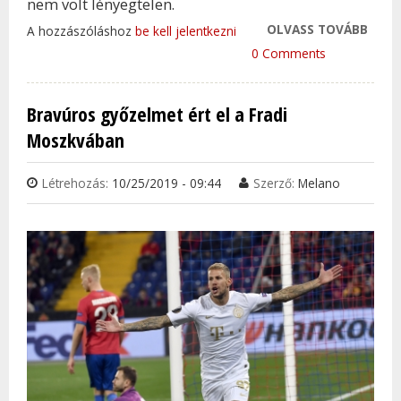
nem volt lényegtelen.
OLVASS TOVÁBB
ÍGY 
A hozzászóláshoz
be kell jelentkezni
ÉLRE 
0 Comments
FERE
TAR
Bravúros győzelmet ért el a Fradi
KAP
Moszkvában
Létrehozás:
10/25/2019 - 09:44
Szerző:
Melano