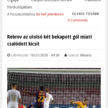
fordulójában.
OLVASS TOVÁBB
ÉRTÉ
A hozzászóláshoz
be kell jelentkezni
SZER
0 Comments
FERE
DINA
Rebrov az utolsó két bekapott gól miatt
ELLE
csalódott kicsit
TAR
KAP
Létrehozás:
10/21/2020 - 09:36
Szerző:
Melano