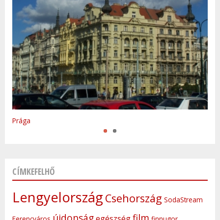
Varsó
Prága
CÍMKEFELHŐ
Lengyelország
Csehország
SodaStream
újdonság
film
egészség
Ferencváros
finnugor