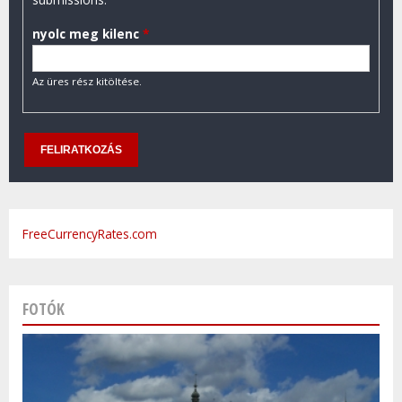
nyolc meg kilenc
*
Az üres rész kitöltése.
FreeCurrencyRates.com
FOTÓK