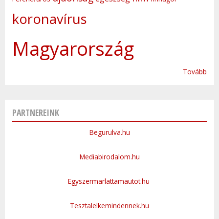
koronavírus
Magyarország
Tovább
PARTNEREINK
Begurulva.hu
Mediabirodalom.hu
Egyszermarlattamautot.hu
Tesztalelkemindennek.hu