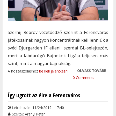
Szerhij Rebrov vezetőedző szerint a Ferencváros
játékosainak nagyon koncentráltnak kell lenniük a
svéd Djurgarden IF elleni, szerdai BL-selejtezőn,
mert a labdarúgó Bajnokok Ligája teljesen más
szint, mint a magyar bajnokság.
OLVASS TOVÁBB
REBR
A hozzászóláshoz
be kell jelentkezni
KON
0 Comments
KELL
BL T
Így ugrott az élre a Ferencváros
SZIN
TAR
Létrehozás:
11/24/2019 - 17:40
KAP
Szerző:
Aranyi Péter