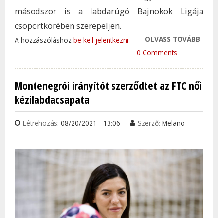
másodszor is a labdarúgó Bajnokok Ligája
csoportkörében szerepeljen.
OLVASS TOVÁBB
STÖG
A hozzászóláshoz
be kell jelentkezni
A FR
0 Comments
MÉG 
MÁSO
Montenegrói irányítót szerződtet az FTC női
TOVÁ
kézilabdacsapata
TAR
KAP
Létrehozás:
08/20/2021 - 13:06
Szerző:
Melano