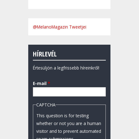
@MelanoMagazin Tweetjei
HÍRLEVÉL
Értesüljön a legfrissebb híreinkről!
E-mail
*
CAPTCHA
This question is for testing
whether or not you are a human
visitor and to prevent automated
spam submissions.