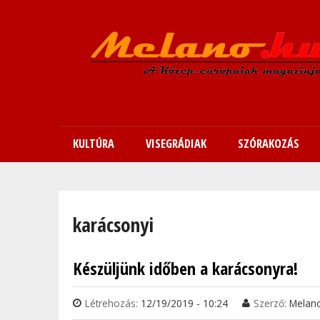
KULTÚRA
VISEGRÁDIAK
SZÓRAKOZÁS
Jelenlegi hely
karácsonyi
Készüljünk időben a karácsonyra!
Létrehozás:
12/19/2019 - 10:24
Szerző:
Melan