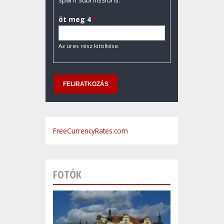
öt meg 4
*
Az üres rész kitöltése.
FreeCurrencyRates.com
FOTÓK