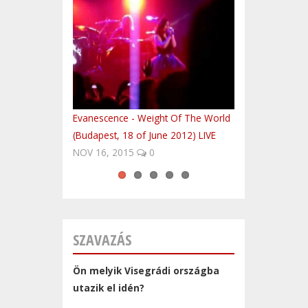
Evanescence - Weight Of The World
Easy to be finished?
Volvo Trucks platooning first time in
UNESCO világörökségi helyek
Fedezd fel Lengyelországot!
(Budapest, 18 of June 2012) LIVE
Central-Europe
Csehországban
NOV 16, 2015
0
SZAVAZÁS
Ön melyik Visegrádi országba
utazik el idén?