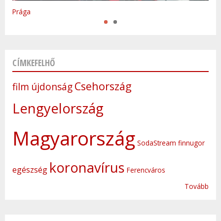
Prága
CÍMKEFELHŐ
Csehország
film
újdonság
Lengyelország
Magyarország
SodaStream
finnugor
koronavírus
egészség
Ferencváros
Tovább