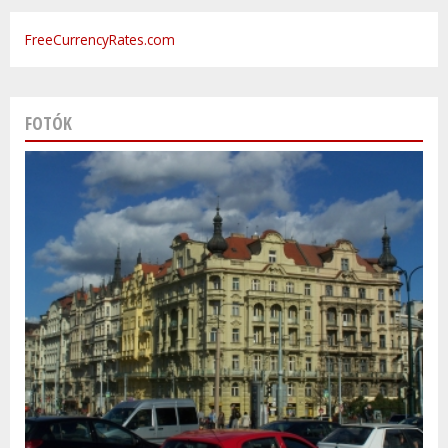
FreeCurrencyRates.com
FOTÓK
Varsó