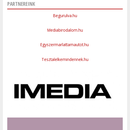
PARTNEREINK
Begurulva.hu
Mediabirodalom.hu
Egyszermarlattamautot.hu
Tesztalelkemindennek.hu