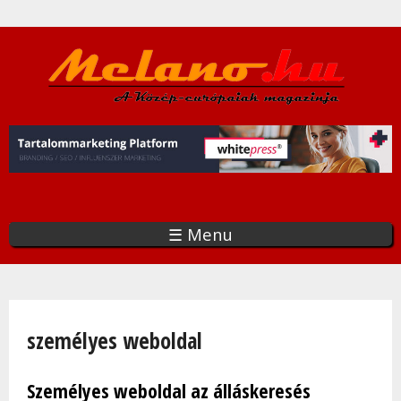
Ugrás
a
tartalomra
☰ Menu
Jelenlegi hely
személyes weboldal
Személyes weboldal az álláskeresés