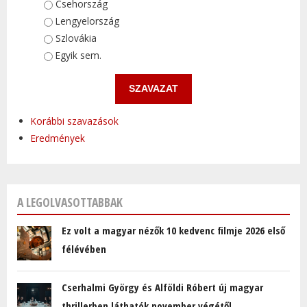
Választások
Csehország
Lengyelország
Szlovákia
Egyik sem.
Korábbi szavazások
Eredmények
A LEGOLVASOTTABBAK
Ez volt a magyar nézők 10 kedvenc filmje 2026 első
félévében
Cserhalmi György és Alföldi Róbert új magyar
thrillerben láthatók november végétől