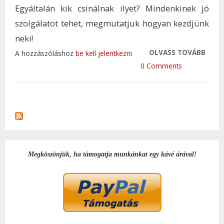
Egyáltalán kik csinálnak ilyet? Mindenkinek jó
szolgálatot tehet, megmutatjuk hogyan kezdjünk
neki!
OLVASS TOVÁBB
SZEM
A hozzászóláshoz
be kell jelentkezni
WEBO
0 Comments
ÁLLÁ
SZOL
TAR
KAP
Megköszönjük, ha támogatja munkánkat egy kávé árával!