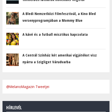
A Bledi Nemzetközi Filmfesztivál, a Kino Bled
versenyprogramjában a Mommy Blue
A kávé és a futball misztikus kapcsolata
A Centrál Színház két amerikai vígjátékot visz
nyárra a Szigliget Várudvarba
@MelanoMagazin Tweetjei
HÍRLEVÉL