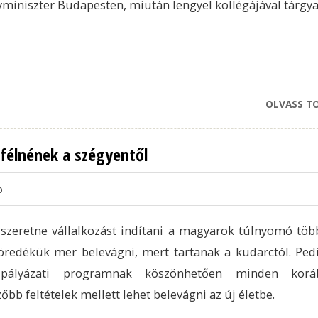
miniszter Budapesten, miután lengyel kollégájával tárgyal
OLVASS T
félnének a szégyentől
o
szeretne vállalkozást indítani a magyarok túlnyomó töb
öredékük mer belevágni, mert tartanak a kudarctól. Ped
 pályázati programnak köszönhetően minden koráb
őbb feltételek mellett lehet belevágni az új életbe.