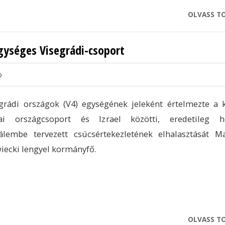
OLVASS T
egységes Visegrádi-csoport
o
grádi országok (V4) egységének jeleként értelmezte a 
ai országcsoport és Izrael közötti, eredetileg hé
sálembe tervezett csúcsértekezletének elhalasztását M
ecki lengyel kormányfő.
OLVASS T