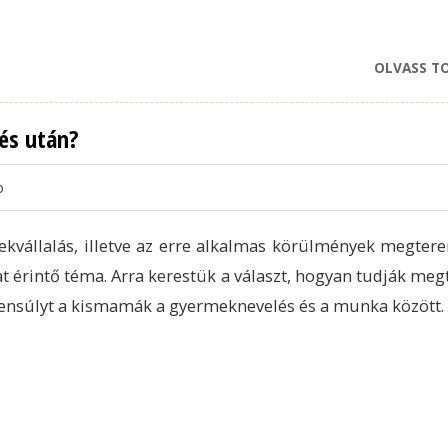
OLVASS T
és után?
o
ekvállalás, illetve az erre alkalmas körülmények megter
t érintő téma. Arra kerestük a választ, hogyan tudják megt
ensúlyt a kismamák a gyermeknevelés és a munka között.