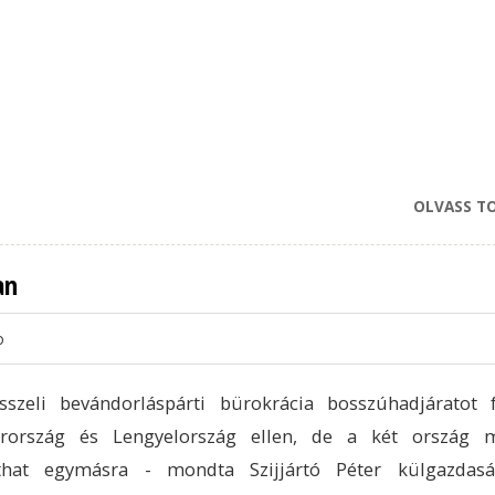
OLVASS T
an
o
sszeli bevándorláspárti bürokrácia bosszúhadjáratot f
rország és Lengyelország ellen, de a két ország m
that egymásra - mondta Szijjártó Péter külgazdasá