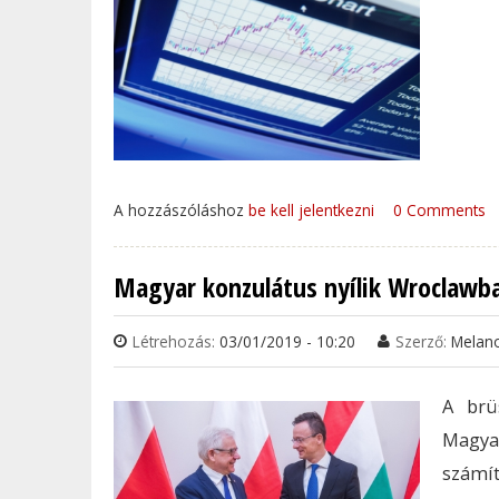
A hozzászóláshoz
be kell jelentkezni
0 Comments
Magyar konzulátus nyílik Wroclawb
Létrehozás:
03/01/2019 - 10:20
Szerző:
Melan
A brü
Magya
számí