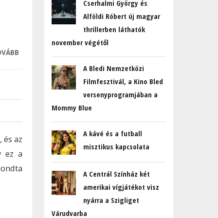
Cserhalmi György és
Alföldi Róbert új magyar
thrillerben láthatók
november végétől
OVÁBB
VÁLLALKOZNÁNAK
A MAGYAROK, HA
A Bledi Nemzetközi
NEM FÉLNÉNEK A
Filmfesztivál, a Kino Bled
SZÉGYENTŐL
versenyprogramjában a
TARTALOMMAL
Mommy Blue
KAPCSOLATOSAN
A kávé és a futball
 és az
misztikus kapcsolata
y ez a
mondta
A Centrál Színház két
amerikai vígjátékot visz
nyárra a Szigliget
Várudvarba