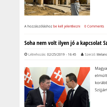
A hozzászóláshoz
be kell jelentkezni
0 Comments
Soha nem volt ilyen jó a kapcsolat 
Létrehozás:
02/25/2019 - 16:45
Szerző:
Melan
Magyar
elmúl
koráb
Szijjá