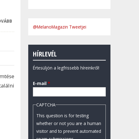
OVÁBB
SOHA NEM VOLT
@MelanoMagazin Tweetjei
ILYEN JÓ A
KAPCSOLAT
SZLOVÁKIA ÉS
MAGYARORSZÁG
HÍRLEVÉL
KÖZÖTT, MINT
MOST
Értesüljön a legfrissebb híreinkről!
TARTALOMMAL
emtése
KAPCSOLATOSAN
E-mail
*
alálni
CAPTCHA
This question is for testing
whether or not you are a human
visitor and to prevent automated
spam submissions.