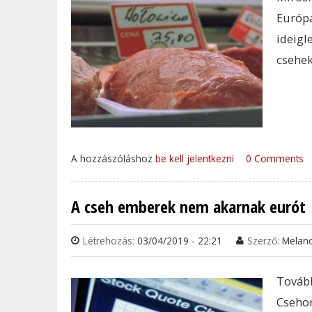
Európ
ideigl
csehek
A hozzászóláshoz
be kell jelentkezni
0 Comments
A cseh emberek nem akarnak eurót
Létrehozás:
03/04/2019 - 22:21
Szerző:
Melan
Tovább
Cseho