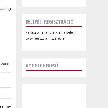
sségi
BELÉPÉS, REGISZTRÁCIÓ
Kattintson a fenti linkre ha belépni,
vagy regisztrálni szeretne!
OVÁBB
VILÁGHÁBORÚS
GOOGLE KERESŐ
BOMBA MIATT
EVAKUÁLJÁK
BUDAFOK EGY
RÉSZÉT
TARTALOMMAL
KAPCSOLATOSAN
tta az