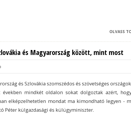
OLVASS T
Szlovákia és Magyarország között, mint most
o
ország és Szlovákia szomszédos és szövetséges országok,
t években mindkét oldalon sokat dolgoztak azért, hog
ban elképzelhetetlen mondat ma kimondható legyen - 
rtó Péter külgazdasági és külügyminiszter.