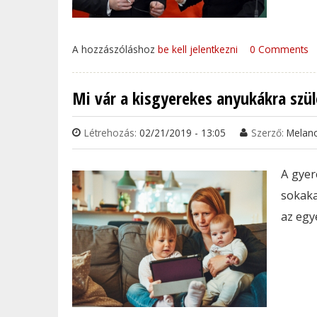
A hozzászóláshoz
be kell jelentkezni
0 Comments
Mi vár a kisgyerekes anyukákra szül
Létrehozás:
02/21/2019 - 13:05
Szerző:
Melan
A gyer
sokaka
az egy