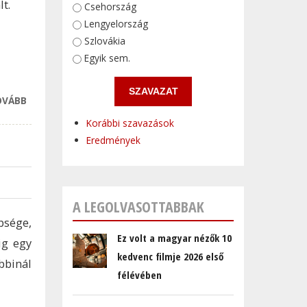
t.
Választások
Csehország
Lengyelország
Szlovákia
Egyik sem.
OVÁBB
MAGYAR
KONZULÁTUS
Korábbi szavazások
NYÍLIK
Eredmények
WROCLAWBAN
TARTALOMMAL
KAPCSOLATOSAN
A LEGOLVASOTTABBAK
bsége,
Ez volt a magyar nézők 10
ig egy
kedvenc filmje 2026 első
binál
félévében