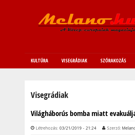
KULTÚRA
VISEGRÁDIAK
SZÓRAKOZÁS
Jelenlegi hely
Visegrádiak
Világháborús bomba miatt evakuálj
Oldalak
Létrehozás:
03/21/2019 - 21:24
Szerző:
Melan