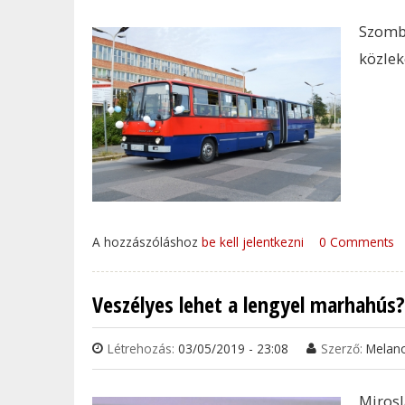
Szomb
közlek
A hozzászóláshoz
be kell jelentkezni
0 Comments
Veszélyes lehet a lengyel marhahús?
Létrehozás:
03/05/2019 - 23:08
Szerző:
Melan
Miros