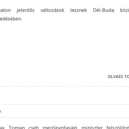
aton jelentős változások lesznek Dél-Buda közö
edésében.
OLVASS T
o
lav Toman cseh mezőgazdasági miniszter felszólíto