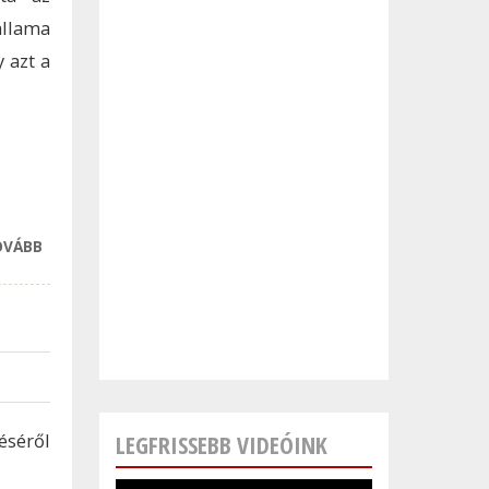
llama
 azt a
OVÁBB
VESZÉLYES LEHET
A LENGYEL
MARHAHÚS?
TARTALOMMAL
KAPCSOLATOSAN
éséről
LEGFRISSEBB VIDEÓINK