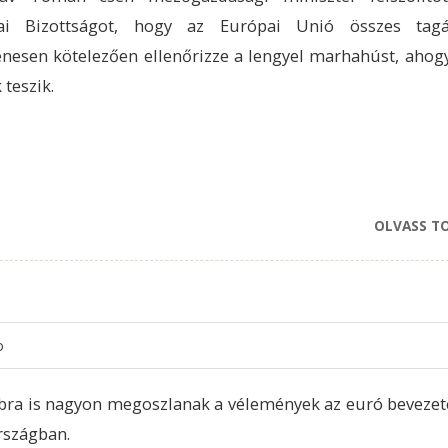
ai Bizottságot, hogy az Európai Unió összes tagá
enesen kötelezően ellenőrizze a lengyel marhahúst, ahogy
 teszik.
OLVASS T
o
ra is nagyon megoszlanak a vélemények az euró bevezet
rszágban.