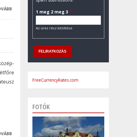
OVÁBB
MI VÁR A
1 meg 2 meg 3
*
KISGYEREKES
ANYUKÁKRA
Az üres rész kitöltése.
SZÜLÉS UTÁN?
TARTALOMMAL
KAPCSOLATOSAN
közép-
tfőre
FreeCurrencyRates.com
ateusz
FOTÓK
OVÁBB
EZ AZ