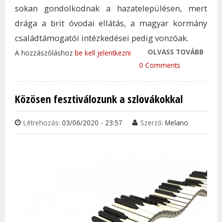
sokan gondolkodnak a hazatelepülésen, mert
drága a brit óvodai ellátás, a magyar kormány
családtámogatói intézkedései pedig vonzóak.
OLVASS TOVÁBB
SOK 
A hozzászóláshoz
be kell jelentkezni
CSAL
0 Comments
GON
NAGY
Közösen fesztiválozunk a szlovákokkal
BRIT
HAZA
Létrehozás:
03/06/2020 - 23:57
Szerző:
Melano
TAR
KAP