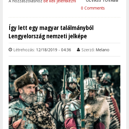
OLVASS TOVÁBB
LENG
A hozzászóláshoz
be kell jelentkezni
TÖBB
0 Comments
EGYM
VETT
Így lett egy magyar találmányból
VÍZK
Lengyelország nemzeti jelképe
HÁRO
FEL
Létrehozás:
12/18/2019 - 04:36
Szerző:
Melano
TAR
KAP