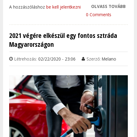
OLVASS TOVÁBB
SÚLY
A hozzászóláshoz
be kell jelentkezni
ILLE
0 Comments
MOSZ
KATY
2021 végére elkészül egy fontos sztráda
VÉRE
Magyarországon
KAPC
TAR
Létrehozás:
02/22/2020 - 23:06
Szerző:
Melano
KAP