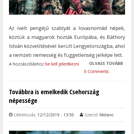
Az ívelt pengéjű szablyát a lovasnomád népek,
köztük a magyarok hozták Európába, és Báthory
István közvetítésével került Lengyelországba, ahol
a nemzeti nemesség és függetlenség jelképe lett.
OLVASS TOVÁBB
ÍGY L
A hozzászóláshoz
be kell jelentkezni
MAG
0 Comments
TAL
LENG
Továbbra is emelkedik Csehország
NEMZ
népessége
TAR
KAP
Létrehozás:
12/12/2019 - 13:50
Szerző:
Melano