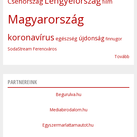
Lengyelország
Csehország
film
Magyarország
koronavírus
újdonság
egészség
finnugor
SodaStream
Ferencváros
Tovább
PARTNEREINK
Begurulva.hu
Mediabirodalom.hu
Egyszermarlattamautot.hu