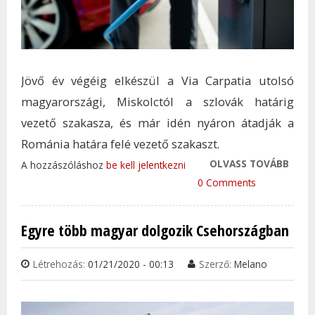
Jövő év végéig elkészül a Via Carpatia utolsó
magyarországi, Miskolctól a szlovák határig
vezető szakasza, és már idén nyáron átadják a
Románia határa felé vezető szakaszt.
OLVASS TOVÁBB
2021
A hozzászóláshoz
be kell jelentkezni
ELKÉ
0 Comments
FONT
MAG
Egyre több magyar dolgozik Csehországban
TAR
KAP
Létrehozás:
01/21/2020 - 00:13
Szerző:
Melano