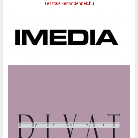
Tesztalelkemindennek.hu