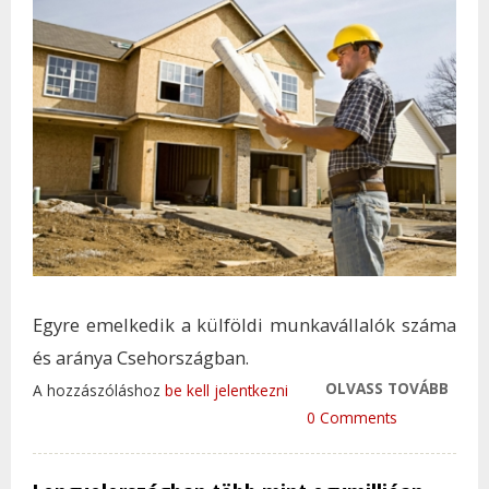
Egyre emelkedik a külföldi munkavállalók száma
és aránya Csehországban.
OLVASS TOVÁBB
EGYR
A hozzászóláshoz
be kell jelentkezni
MAG
0 Comments
DOLG
CSEH