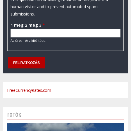
human visitor and to prevent automated spam
submissions.
1 meg 2 meg 3
*
Az üres rész kitöltése.
FreeCurrencyRates.com
FOTÓK