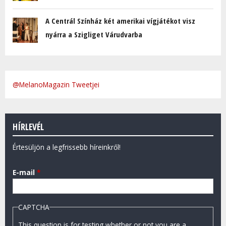
A Centrál Színház két amerikai vígjátékot visz
nyárra a Szigliget Várudvarba
@MelanoMagazin Tweetjei
HÍRLEVÉL
Értesüljön a legfrissebb híreinkről!
E-mail
*
CAPTCHA
This question is for testing whether or not you are a