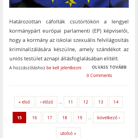
Határozottan cáfolták csütörtökön a lengyel
kormánypárt európai parlamenti (EP) képviselői,
hogy a kormány az iskolai szexuális felvilágosítás
kriminalizálására készülne, amely szándékot az
uniós testület aznapi állásfoglalásában elítélt.
OLVASS TOVÁBB
LENG
A hozzászóláshoz
be kell jelentkezni
BÜNT
0 Comments
PEDO
NYIL
NÉPS
« első
‹ előző
…
11
12
13
14
TAR
KAP
15
16
17
18
19
…
következő ›
utolsó »