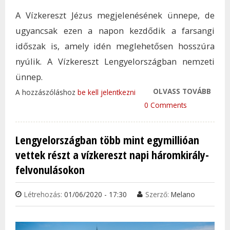
A Vízkereszt Jézus megjelenésének ünnepe, de
ugyancsak ezen a napon kezdődik a farsangi
időszak is, amely idén meglehetősen hosszúra
nyúlik. A Vízkereszt Lengyelországban nemzeti
ünnep.
OLVASS TOVÁBB
LENG
A hozzászóláshoz
be kell jelentkezni
TÖBB
0 Comments
EGYM
VETT
Lengyelországban több mint egymillióan
VÍZK
vettek részt a vízkereszt napi háromkirály-
HÁRO
felvonulásokon
FEL
TAR
KAP
Létrehozás:
01/06/2020 - 17:30
Szerző:
Melano