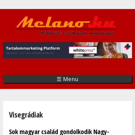
Ugrás
a
tartalomra
☰ Menu
Jelenlegi hely
Visegrádiak
Sok magyar család gondolkodik Nagy-
Oldalak