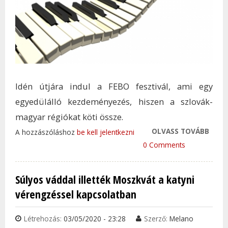
Idén útjára indul a FEBO fesztivál, ami egy
egyedülálló kezdeményezés, hiszen a szlovák-
magyar régiókat köti össze.
OLVASS TOVÁBB
KÖZ
A hozzászóláshoz
be kell jelentkezni
FESZ
0 Comments
A
SZLO
Súlyos váddal illették Moszkvát a katyni
TAR
vérengzéssel kapcsolatban
KAP
Létrehozás:
03/05/2020 - 23:28
Szerző:
Melano