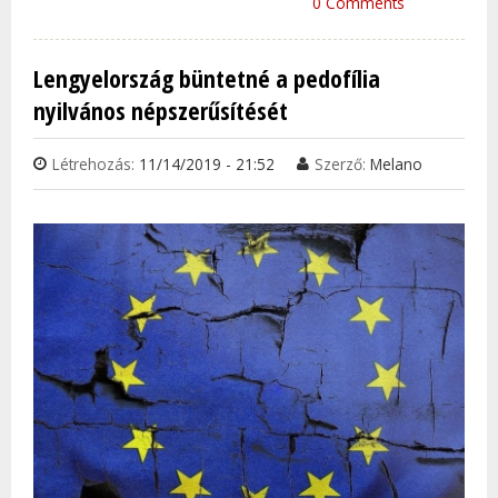
EMEL
0 Comments
CSEH
NÉPE
Lengyelország büntetné a pedofília
TAR
nyilvános népszerűsítését
KAP
Létrehozás:
11/14/2019 - 21:52
Szerző:
Melano