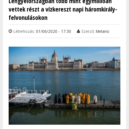
Lengyelországban több mint egymillióan
TAR
vettek részt a vízkereszt napi háromkirály-
KAP
felvonulásokon
Létrehozás:
01/06/2020 - 17:30
Szerző:
Melano