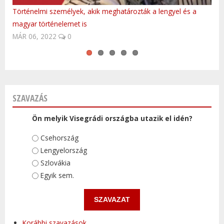
Történelmi személyek, akik meghatározták a lengyel és a
Fedezd fel Lengyelországot!
Volvo Trucks platooning first time in Central-Europe
Polish Anthem by Hungarian FolkEmbassy
Cseh klasszikusok: Jozin z Bazin
magyar történelemet is
MÁR 06, 2022
0
SZAVAZÁS
Ön melyik Visegrádi országba utazik el idén?
Választások
Csehország
Lengyelország
Szlovákia
Egyik sem.
Korábbi szavazások