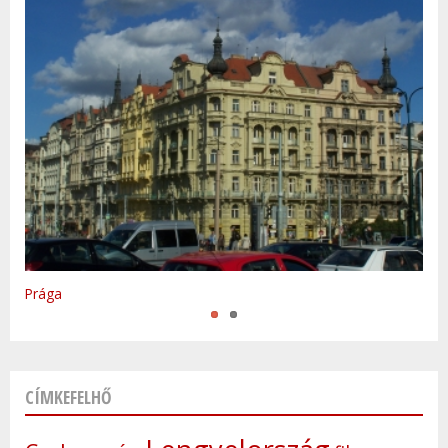
Varsó
Prága
CÍMKEFELHŐ