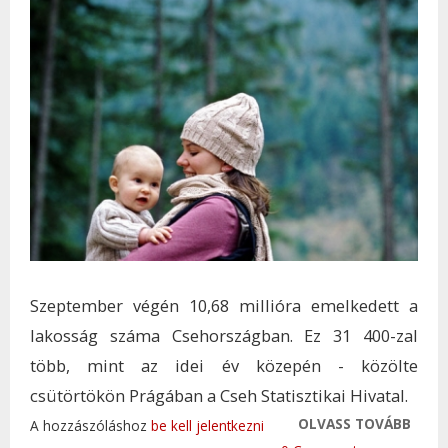
Szeptember végén 10,68 millióra emelkedett a
lakosság száma Csehországban. Ez 31 400-zal
több, mint az idei év közepén - közölte
csütörtökön Prágában a Cseh Statisztikai Hivatal.
OLVASS TOVÁBB
TOVÁ
A hozzászóláshoz
be kell jelentkezni