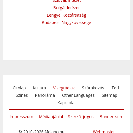
Szlovák Intézet
Bolgár Intézet
Lengyel Köztársaság
Budapesti Nagykövetsége
Címlap
Kultúra
Visegrádiak
Szórakozás
Tech
Színes
Panoráma
Other Languages
Sitemap
Kapcsolat
Impresszum
Médiaajánlat
Szerzői jogok
Bannercsere
© 2010-2026 Melano.hu
Webmaster