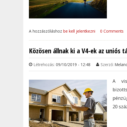
A hozzászóláshoz
be kell jelentkezni
0 Comments
Közösen állnak ki a V4-ek az uniós 
Létrehozás:
09/10/2019 - 12:48
Szerző:
Melan
A vis
bizot
pénzüg
20 szá