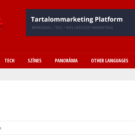
Ugrás
a
tartalomra
TECH
SZÍNES
PANORÁMA
OTHER LANGUAGES
o