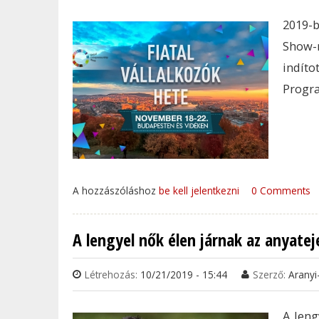
2019-b
Show-n
indít
Progra
A hozzászóláshoz
be kell jelentkezni
0 Comments
A lengyel nők élen járnak az anyate
Létrehozás:
10/21/2019 - 15:44
Szerző:
Aranyi
A leng