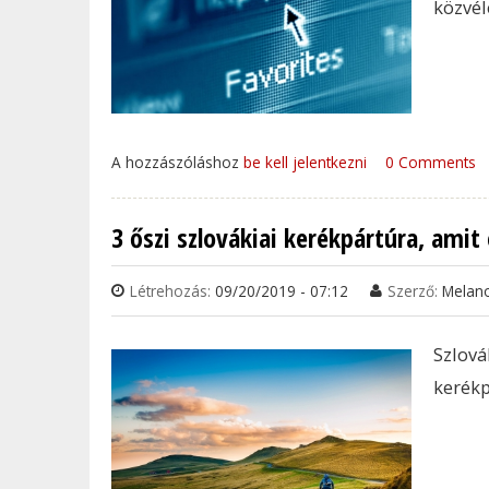
közvél
A hozzászóláshoz
be kell jelentkezni
0 Comments
3 őszi szlovákiai kerékpártúra, amit
Létrehozás:
09/20/2019 - 07:12
Szerző:
Melan
Szlov
kerékp