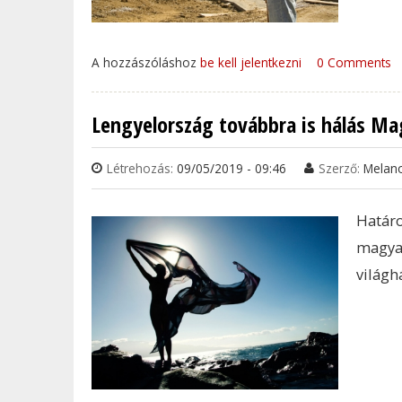
A hozzászóláshoz
be kell jelentkezni
0 Comments
Lengyelország továbbra is hálás M
Létrehozás:
09/05/2019 - 09:46
Szerző:
Melan
Határ
magya
világh