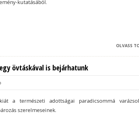
emény-kutatásából.
OLVASS T
 egy övtáskával is bejárhatunk
o
ákiát a természeti adottságai paradicsommá varázso
ározás szerelmeseinek.