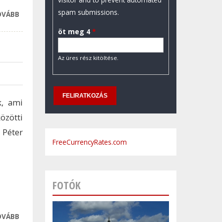
spam submissions.
OVÁBB
LENGYELORSZÁG
TOVÁBBRA IS HÁLÁS
öt meg 4
*
MAGYARORSZÁGNAK
TARTALOMMAL
Az üres rész kitöltése.
KAPCSOLATOSAN
k, ami
özötti
 Péter
FreeCurrencyRates.com
FOTÓK
OVÁBB
BUDAPEST LESZ A