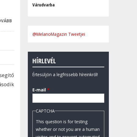
Várudvarba
OVÁBB
KÖZÖSEN
ÁLLNAK KI A V4-
@MelanoMagazin Tweetjei
EK AZ UNIÓS
TÁMOGATÁSOK
CSÖKKENTÉSE
ELLEN
HÍRLEVÉL
TARTALOMMAL
KAPCSOLATOSAN
Értesüljön a legfrissebb híreinkről!
egítő
ásodik
E-mail
*
CAPTCHA
This question is for testing
whether or not you are a human
visitor and to prevent automated