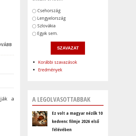
Választások
Csehország
Lengyelország
Szlovákia
Egyik sem.
OVÁBB
NÉZŐPONT: A
BIZTOS
SZAVAZÓK 53
Korábbi szavazások
SZÁZALÉKA
Eredmények
TARLÓS
ISTVÁNRA
VOKSOLNA
A LEGOLVASOTTABBAK
TARTALOMMAL
lják a
KAPCSOLATOSAN
Ez volt a magyar nézők 10
kedvenc filmje 2026 első
félévében