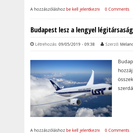
A hozzászóláshoz
be kell jelentkezni
0 Comments
Budapest lesz a lengyel légitársasá
Létrehozás:
09/05/2019 - 09:38
Szerző:
Melan
Budap
hozzá
össze
szerdá
A hozzászóláshoz
be kell jelentkezni
0 Comments