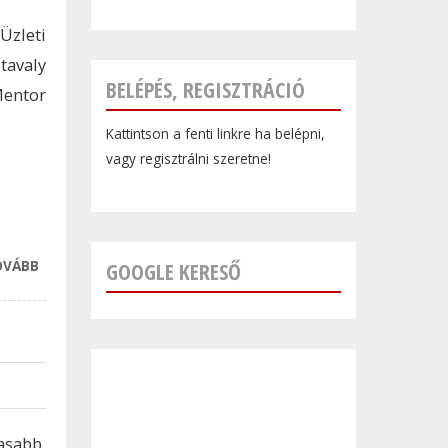
Üzleti
tavaly
BELÉPÉS, REGISZTRÁCIÓ
Mentor
Kattintson a fenti linkre ha belépni,
vagy regisztrálni szeretne!
OVÁBB
FIATAL
GOOGLE KERESŐ
VÁLLALKOZÓKNAK
SEGÍT A NAV
TARTALOMMAL
KAPCSOLATOSAN
asabb,