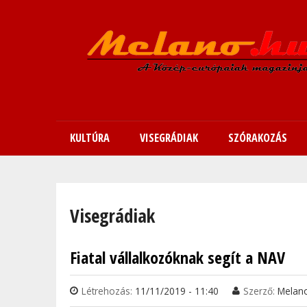
KULTÚRA
VISEGRÁDIAK
SZÓRAKOZÁS
Jelenlegi hely
Visegrádiak
Fiatal vállalkozóknak segít a NAV
Oldalak
Létrehozás:
11/11/2019 - 11:40
Szerző:
Melan