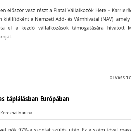
en először vesz részt a Fiatal Vállalkozók Hete – Karrier&
 kiállítóként a Nemzeti Adó- és Vámhivatal (NAV), amely 
otta el a kezdő vállalkozások támogatására hivatott 
mját.
OLVASS T
jes táplálásban Európában
-Koroknai Martina
yel nők 97%-a szoptat szülés után. Ez a szám jóval mag