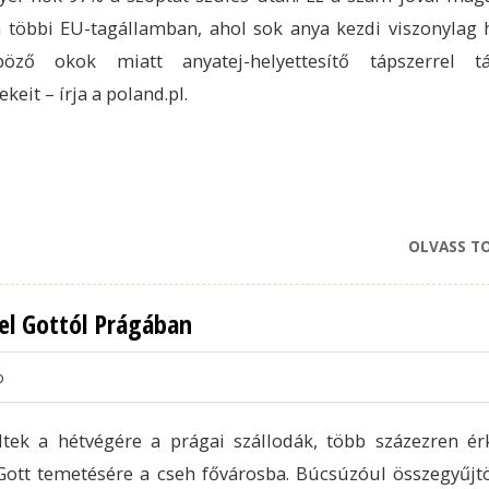
 többi EU-tagállamban, ahol sok anya kezdi viszonylag
böző okok miatt anyatej-helyettesítő tápszerrel tá
keit – írja a poland.pl.
OLVASS T
el Gottól Prágában
o
tek a hétvégére a prágai szállodák, több százezren ér
Gott temetésére a cseh fővárosba. Búcsúzóul összegyűjt