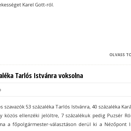
ekességet Karel Gott-ról.
OLVASS T
aléka Tarlós Istvánra voksolna
o
os szavazók 53 százaléka Tarlós Istvánra, 40 százaléka Kar
y közös ellenzéki jelöltre, 7 százalékuk pedig Puzsér Ró
na a főpolgármester-választáson derül ki a Nézőpont I