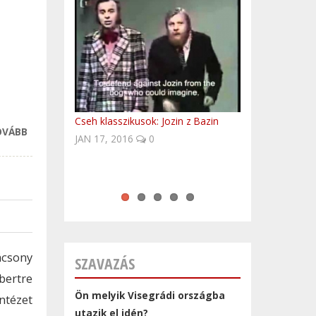
Cseh klasszikusok: Jozin z Bazin
Történelmi személyek, akik
UNESCO világörökségi helyek
Polish Anthem by Hungarian
Easy to be finished?
OVÁBB
SZÁZEZREK
JAN 17, 2016
meghatározták a lengyel és a
Csehországban
FolkEmbassy
0
BÚCSÚZNAK A
magyar történelemet is
HÉTVÉGÉN KAREL
GOTTÓL
PRÁGÁBAN
TARTALOMMAL
KAPCSOLATOSAN
ácsony
SZAVAZÁS
bertre
Ön melyik Visegrádi országba
ntézet
utazik el idén?