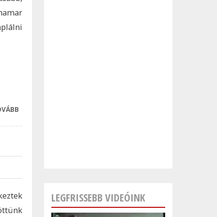
 hamar
plálni
OVÁBB
A LENGYEL NŐK
ÉLEN JÁRNAK AZ
ANYATEJES
TÁPLÁLÁSBAN
EURÓPÁBAN
TARTALOMMAL
KAPCSOLATOSAN
keztek
LEGFRISSEBB VIDEÓINK
öttünk