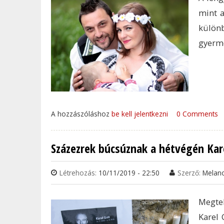
mint a
külön
gyerme
A hozzászóláshoz
be kell jelentkezni
0 Comments
Százezrek búcsúznak a hétvégén Kar
Létrehozás:
10/11/2019 - 22:50
Szerző:
Melan
Megtel
Karel 