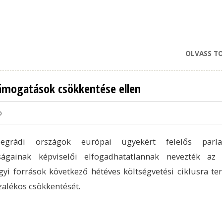
OLVASS T
támogatások csökkentése ellen
o
egrádi országok európai ügyekért felelős parla
tságainak képviselői elfogadhatatlannak nevezték az
yi források következő hétéves költségvetési ciklusra ter
zalékos csökkentését.