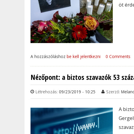
öt érd
A hozzászóláshoz
be kell jelentkezni
0 Comments
Nézőpont: a biztos szavazók 53 száz
Létrehozás:
09/23/2019 - 10:25
Szerző:
Melan
A bizt
Gergel
szavaz