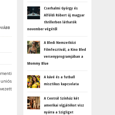
Cserhalmi György és
Alföldi Róbert új magyar
thrillerben láthatók
OVÁBB
3 ŐSZI
november végétől
SZLOVÁKIAI
KERÉKPÁRTÚRA,
A Bledi Nemzetközi
AMIT EGY
Filmfesztivál, a Kino Bled
ÖVTÁSKÁVAL IS
versenyprogramjában a
BEJÁRHATUNK
Mommy Blue
TARTALOMMAL
KAPCSOLATOSAN
menti
A kávé és a futball
 uniós
misztikus kapcsolata
vezett
A Centrál Színház két
amerikai vígjátékot visz
nyárra a Szigliget