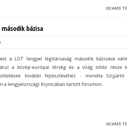
OLVASS T
g második bázisa
o
est a LOT lengyel légitársaság második bázisává váli
járul a közép-európai térség és a világ többi része k
köttetések további fejlesztéséhez - mondta Szijjártó
n a lengyelországi Krynicában tartott fórumon.
OLVASS T