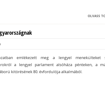
OLVASS T
agyarországnak
o
ozatban emlékezett meg a lengyel menekülteket s
rokról a lengyel parlament alsóháza pénteken, a m
áború kitörésének 80. évfordulója alkalmából.