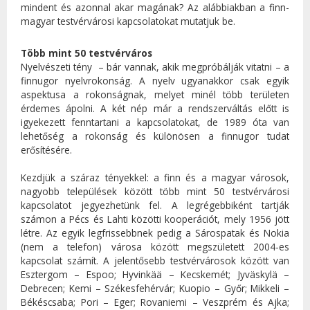
mindent és azonnal akar magának? Az alábbiakban a finn-
magyar testvérvárosi kapcsolatokat mutatjuk be.
Több mint 50 testvérváros
Nyelvészeti tény – bár vannak, akik megpróbálják vitatni – a
finnugor nyelvrokonság. A nyelv ugyanakkor csak egyik
aspektusa a rokonságnak, melyet minél több területen
érdemes ápolni. A két nép már a rendszerváltás előtt is
igyekezett fenntartani a kapcsolatokat, de 1989 óta van
lehetőség a rokonság és különösen a finnugor tudat
erősítésére.
Kezdjük a száraz tényekkel: a finn és a magyar városok,
nagyobb települések között több mint 50 testvérvárosi
kapcsolatot jegyezhetünk fel. A legrégebbiként tartják
számon a Pécs és Lahti közötti kooperációt, mely 1956 jött
létre. Az egyik legfrissebbnek pedig a Sárospatak és Nokia
(nem a telefon) városa között megszületett 2004-es
kapcsolat számít. A jelentősebb testvérvárosok között van
Esztergom – Espoo; Hyvinkää – Kecskemét; Jyväskylä –
Debrecen; Kemi – Székesfehérvár; Kuopio – Győr; Mikkeli –
Békéscsaba; Pori – Eger; Rovaniemi – Veszprém és Ajka;