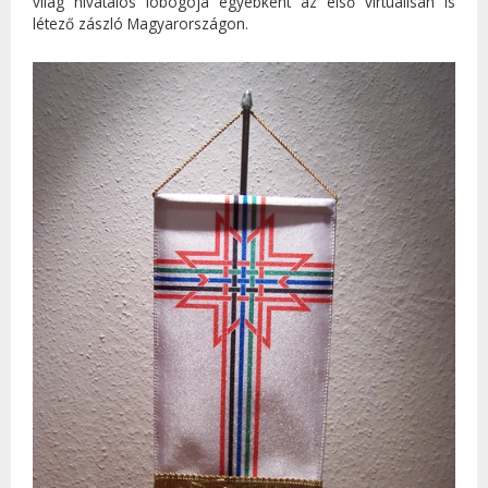
világ hivatalos lobogója egyébként az első virtuálisan is
létező zászló Magyarországon.