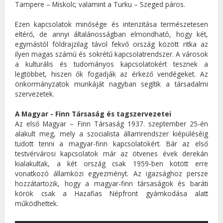
Tampere – Miskolc; valamint a Turku – Szeged páros.
Ezen kapcsolatok minősége és intenzitása természetesen
eltérő, de annyi általánosságban elmondható, hogy két,
egymástól földrajzilag távol fekvő ország között ritka az
ilyen magas számú és sokrétű kapcsolatrendszer. A városok
a kulturális és tudományos kapcsolatokért tesznek a
legtöbbet, hiszen ők fogadják az érkező vendégeket. Az
önkormányzatok munkáját nagyban segítik a társadalmi
szervezetek.
A Magyar - Finn Társaság és tagszervezetei
Az első Magyar – Finn Társaság 1937. szeptember 25-én
alakult meg, mely a szocialista államrendszer kiépüléséig
tudott tenni a magyar-finn kapcsolatokért. Bár az első
testvérvárosi kapcsolatok már az ötvenes évek derekán
kialakultak, a két ország csak 1959-ben kötött erre
vonatkozó államközi egyezményt. Az igazsághoz persze
hozzátartozik, hogy a magyar-finn társaságok és baráti
körök csak a Hazafias Népfront gyámkodása alatt
működhettek.