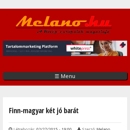
Ugrás
a
tartalomra
☰ Menu
Jelenlegi hely
Finn-magyar két jó barát
Létrehozás:
02/27/2015 - 19:00
Szerző:
Melano