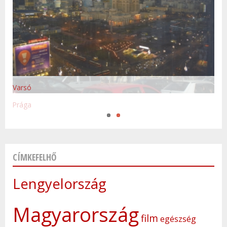
Varsó
Prága
CÍMKEFELHŐ
Lengyelország
Magyarország
film
egészség