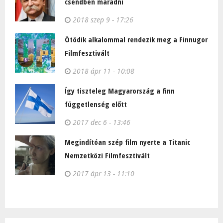
csendben maradni
2018 szep 9 - 17:26
Ötödik alkalommal rendezik meg a Finnugor
Filmfesztivált
2018 ápr 11 - 10:08
Így tiszteleg Magyarország a finn
függetlenség előtt
2017 dec 6 - 13:46
Megindítóan szép film nyerte a Titanic
Nemzetközi Filmfesztivált
2017 ápr 13 - 11:10