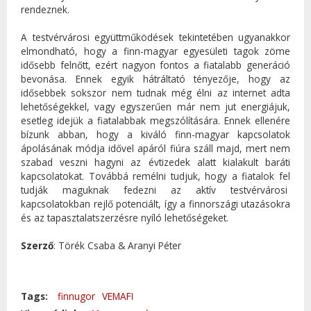
rendeznek.
A testvérvárosi együttműködések tekintetében ugyanakkor
elmondható, hogy a finn-magyar egyesületi tagok zöme
idősebb felnőtt, ezért nagyon fontos a fiatalabb generáció
bevonása. Ennek egyik hátráltató tényezője, hogy az
idősebbek sokszor nem tudnak még élni az internet adta
lehetőségekkel, vagy egyszerűen már nem jut energiájuk,
esetleg idejük a fiatalabbak megszólítására. Ennek ellenére
bízunk abban, hogy a kiváló finn-magyar kapcsolatok
ápolásának módja idővel apáról fiúra száll majd, mert nem
szabad veszni hagyni az évtizedek alatt kialakult baráti
kapcsolatokat. Továbbá remélni tudjuk, hogy a fiatalok fel
tudják maguknak fedezni az aktív testvérvárosi
kapcsolatokban rejlő potenciált, így a finnországi utazásokra
és az tapasztalatszerzésre nyíló lehetőségeket.
Szerző
: Törék Csaba & Aranyi Péter
Tags:
finnugor
VEMAFI