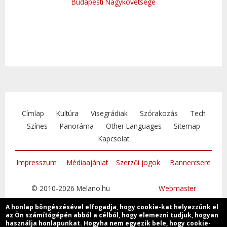
Budapesti Nagykövetsége
Címlap
Kultúra
Visegrádiak
Szórakozás
Tech
Színes
Panoráma
Other Languages
Sitemap
Kapcsolat
Impresszum
Médiaajánlat
Szerzői jogok
Bannercsere
© 2010-2026 Melano.hu
Webmaster
A honlap böngészésével elfogadja, hogy cookie-kat helyezzünk el
az Ön számítógépén abból a célból, hogy elemezni tudjuk, hogyan
használja honlapunkat. Hogyha nem egyezik bele, hogy cookie-