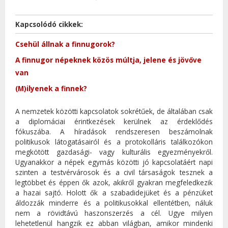
Kapcsolódó cikkek:
Csehül állnak a finnugorok?
A finnugor népeknek közös múltja, jelene és jövőve
van
(M)ilyenek a finnek?
A nemzetek közötti kapcsolatok sokrétűek, de általában csak
a diplomáciai érintkezések kerülnek az érdeklődés
fókuszába. A híradások rendszeresen beszámolnak
politikusok látogatásairól és a protokolláris találkozókon
megkötött gazdasági- vagy kulturális egyezményekről.
Ugyanakkor a népek egymás közötti jó kapcsolatáért napi
szinten a testvérvárosok és a civil társaságok tesznek a
legtöbbet és éppen ők azok, akikről gyakran megfeledkezik
a hazai sajtó. Holott ők a szabadidejüket és a pénzüket
áldozzák minderre és a politikusokkal ellentétben, náluk
nem a rövidtávú haszonszerzés a cél. Ugye milyen
lehetetlenül hangzik ez abban világban, amikor mindenki