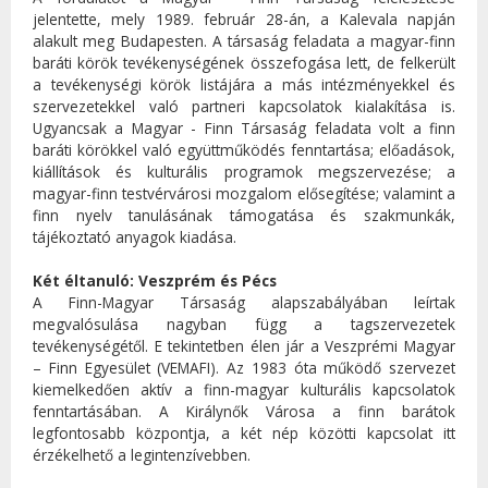
jelentette, mely 1989. február 28-án, a Kalevala napján
alakult meg Budapesten. A társaság feladata a magyar-finn
baráti körök tevékenységének összefogása lett, de felkerült
a tevékenységi körök listájára a más intézményekkel és
szervezetekkel való partneri kapcsolatok kialakítása is.
Ugyancsak a Magyar - Finn Társaság feladata volt a finn
baráti körökkel való együttműködés fenntartása; előadások,
kiállítások és kulturális programok megszervezése; a
magyar-finn testvérvárosi mozgalom elősegítése; valamint a
finn nyelv tanulásának támogatása és szakmunkák,
tájékoztató anyagok kiadása.
Két éltanuló: Veszprém és Pécs
A Finn-Magyar Társaság alapszabályában leírtak
megvalósulása nagyban függ a tagszervezetek
tevékenységétől. E tekintetben élen jár a Veszprémi Magyar
– Finn Egyesület (VEMAFI). Az 1983 óta működő szervezet
kiemelkedően aktív a finn-magyar kulturális kapcsolatok
fenntartásában. A Királynők Városa a finn barátok
legfontosabb központja, a két nép közötti kapcsolat itt
érzékelhető a legintenzívebben.