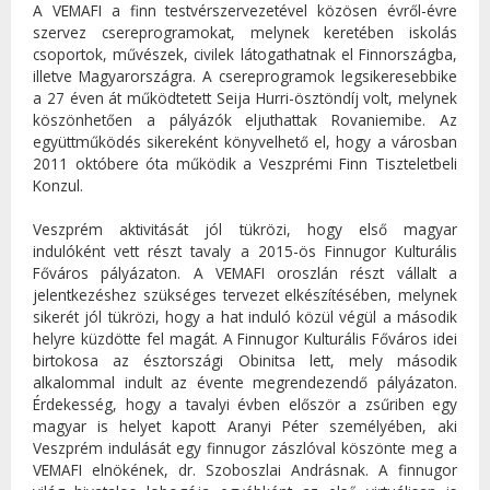
A VEMAFI a finn testvérszervezetével közösen évről-évre
szervez csereprogramokat, melynek keretében iskolás
csoportok, művészek, civilek látogathatnak el Finnországba,
illetve Magyarországra. A csereprogramok legsikeresebbike
a 27 éven át működtetett Seija Hurri-ösztöndíj volt, melynek
köszönhetően a pályázók eljuthattak Rovaniemibe. Az
együttműködés sikereként könyvelhető el, hogy a városban
2011 októbere óta működik a Veszprémi Finn Tiszteletbeli
Konzul.
Veszprém aktivitását jól tükrözi, hogy első magyar
indulóként vett részt tavaly a 2015-ös Finnugor Kulturális
Főváros pályázaton. A VEMAFI oroszlán részt vállalt a
jelentkezéshez szükséges tervezet elkészítésében, melynek
sikerét jól tükrözi, hogy a hat induló közül végül a második
helyre küzdötte fel magát. A Finnugor Kulturális Főváros idei
birtokosa az észtországi Obinitsa lett, mely második
alkalommal indult az évente megrendezendő pályázaton.
Érdekesség, hogy a tavalyi évben először a zsűriben egy
magyar is helyet kapott Aranyi Péter személyében, aki
Veszprém indulását egy finnugor zászlóval köszönte meg a
VEMAFI elnökének, dr. Szoboszlai Andrásnak. A finnugor