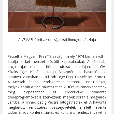
A VEMAFI-é lett az ország első finnugor zászlaja
Pécsett a Magyar - Finn Társaság – mely 1974-ben alakult –
ápolja a két nemzet közötti kapcsolatokat. A társaság
programjait minden hónap utolsó szerdáján, a Civil
Közösségek Házában tartja. Veszprémhez hasonlóan a
baranyai városban is működik egy Finn Tiszteletbeli Konzul.
A Mecsek lábánál rendszeresen tartanak Finn Heteket,
melyek során a finn művészet és kultúrával ismerkedhetnek
meg alaposabban az érdeklődők. Nyaranta
csereprogramokat is szerveznek, melyek során a magyarok
Lahtiba, a finnek pedig Pécsre látogathatnak el. A havonta
megtartott rendszeres összejövetelek mellett évente
tudományos konferenciákat és kulturális rendezvényeket is