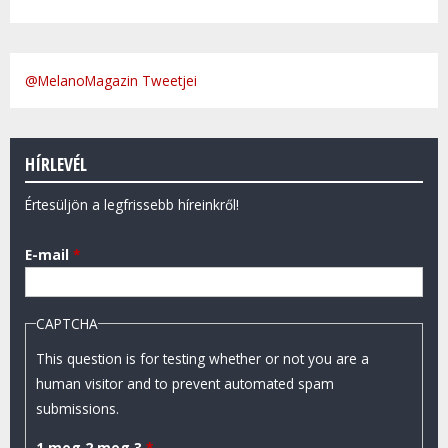
@MelanoMagazin Tweetjei
HÍRLEVÉL
Értesüljön a legfrissebb híreinkről!
E-mail
*
CAPTCHA
This question is for testing whether or not you are a
human visitor and to prevent automated spam
submissions.
1 meg 2 meg 3
*