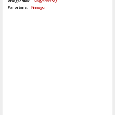
Visegrádiak:
Magyarország
Panoráma:
Finnugor