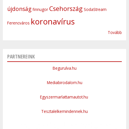
Csehország
újdonság
finnugor
SodaStream
koronavírus
Ferencváros
Tovább
PARTNEREINK
Begurulva.hu
Mediabirodalom.hu
Egyszermarlattamautot.hu
Tesztalelkemindennek.hu