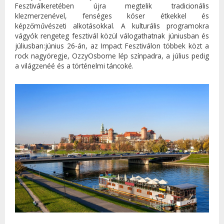
Fesztiválkeretében újra megtelik tradicionális
klezmerzenével, fenséges kóser étkekkel és
képzőművészeti alkotásokkal. A kulturális programokra
vágyók rengeteg fesztivál közül válogathatnak júniusban és
júliusban:június 26-án, az Impact Fesztiválon többek közt a
rock nagyöregje, OzzyOsborne lép színpadra, a július pedig
a világzenéé és a történelmi táncoké.