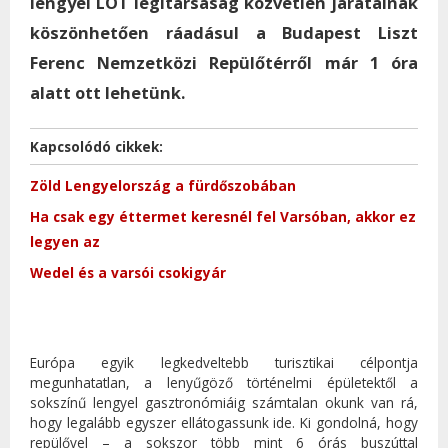
lengyel LOT légitársaság közvetlen járatainak
köszönhetően ráadásul a Budapest Liszt
Ferenc Nemzetközi Repülőtérről már 1 óra
alatt ott lehetünk.
Kapcsolódó cikkek:
Zöld Lengyelország a fürdőszobában
Ha csak egy éttermet keresnél fel Varsóban, akkor ez
legyen az
Wedel és a varsói csokigyár
Európa egyik legkedveltebb turisztikai célpontja
megunhatatlan, a lenyűgöző történelmi épületektől a
sokszínű lengyel gasztronómiáig számtalan okunk van rá,
hogy legalább egyszer ellátogassunk ide. Ki gondolná, hogy
repülővel – a sokszor több mint 6 órás buszúttal