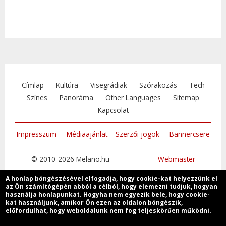
Címlap
Kultúra
Visegrádiak
Szórakozás
Tech
Színes
Panoráma
Other Languages
Sitemap
Kapcsolat
Impresszum
Médiaajánlat
Szerzői jogok
Bannercsere
© 2010-2026 Melano.hu
Webmaster
A honlap böngészésével elfogadja, hogy cookie-kat helyezzünk el
az Ön számítógépén abból a célból, hogy elemezni tudjuk, hogyan
használja honlapunkat. Hogyha nem egyezik bele, hogy cookie-
kat használjunk, amikor Ön ezen az oldalon böngészik,
Csatlakozzon
előfordulhat, hogy weboldalunk nem fog teljeskörűen működni.