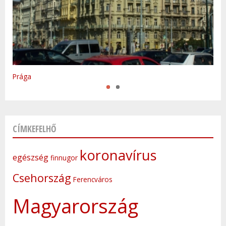
Varsó
Prága
CÍMKEFELHŐ
koronavírus
egészség
finnugor
Csehország
Ferencváros
Magyarország