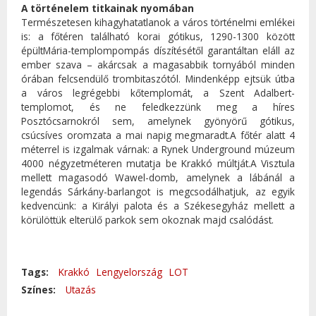
A történelem titkainak nyomában
Természetesen kihagyhatatlanok a város történelmi emlékei
is: a főtéren található korai gótikus, 1290-1300 között
épültMária-templompompás díszítésétől garantáltan eláll az
ember szava – akárcsak a magasabbik tornyából minden
órában felcsendülő trombitaszótól. Mindenképp ejtsük útba
a város legrégebbi kőtemplomát, a Szent Adalbert-
templomot, és ne feledkezzünk meg a híres
Posztócsarnokról sem, amelynek gyönyörű gótikus,
csúcsíves oromzata a mai napig megmaradt.A főtér alatt 4
méterrel is izgalmak várnak: a Rynek Underground múzeum
4000 négyzetméteren mutatja be Krakkó múltját.A Visztula
mellett magasodó Wawel-domb, amelynek a lábánál a
legendás Sárkány-barlangot is megcsodálhatjuk, az egyik
kedvencünk: a Királyi palota és a Székesegyház mellett a
körülöttük elterülő parkok sem okoznak majd csalódást.
Tags:
Krakkó
Lengyelország
LOT
Színes:
Utazás