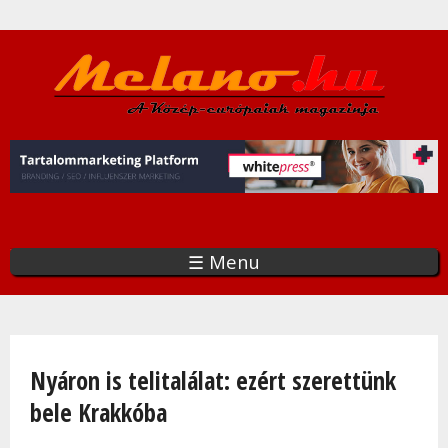
Ugrás
a
tartalomra
☰ Menu
Jelenlegi hely
Nyáron is telitalálat: ezért szerettünk
bele Krakkóba