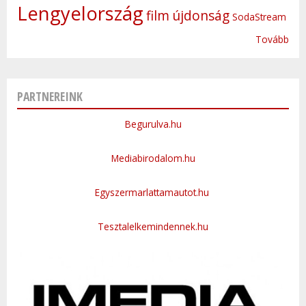
Lengyelország
film
újdonság
SodaStream
Tovább
PARTNEREINK
Begurulva.hu
Mediabirodalom.hu
Egyszermarlattamautot.hu
Tesztalelkemindennek.hu