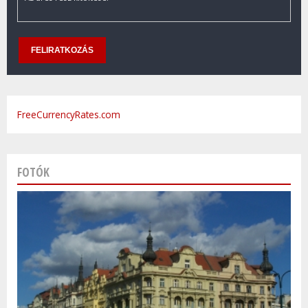
FreeCurrencyRates.com
FOTÓK