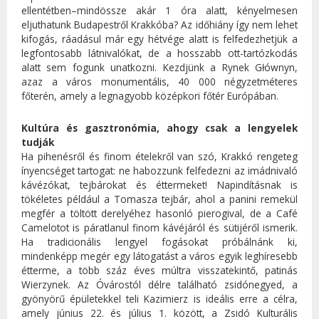
ellentétben–mindössze akár 1 óra alatt, kényelmesen
eljuthatunk Budapestről Krakkóba? Az időhiány így nem lehet
kifogás, ráadásul már egy hétvége alatt is felfedezhetjük a
legfontosabb látnivalókat, de a hosszabb ott-tartózkodás
alatt sem fogunk unatkozni. Kezdjünk a Rynek Głównyn,
azaz a város monumentális, 40 000 négyzetméteres
főterén, amely a legnagyobb középkori főtér Európában.
Kultúra és gasztronómia, ahogy csak a lengyelek
tudják
Ha pihenésről és finom ételekről van szó, Krakkó rengeteg
ínyencséget tartogat: ne habozzunk felfedezni az imádnivaló
kávézókat, tejbárokat és éttermeket! Napindításnak is
tökéletes például a Tomasza tejbár, ahol a panini remekül
megfér a töltött derelyéhez hasonló pierogival, de a Café
Camelotot is páratlanul finom kávéjáról és sütijéről ismerik.
Ha tradicionális lengyel fogásokat próbálnánk ki,
mindenképp megér egy látogatást a város egyik leghíresebb
étterme, a több száz éves múltra visszatekintő, patinás
Wierzynek. Az Óvárostól délre található zsidónegyed, a
gyönyörű épületekkel teli Kazimierz is ideális erre a célra,
amely június 22. és július 1. között, a Zsidó Kulturális