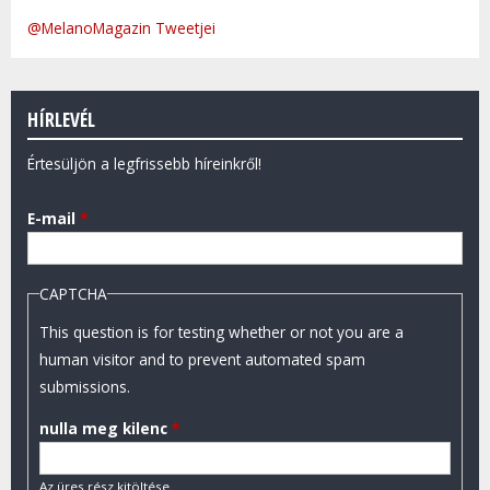
@MelanoMagazin Tweetjei
HÍRLEVÉL
Értesüljön a legfrissebb híreinkről!
E-mail
*
CAPTCHA
This question is for testing whether or not you are a
human visitor and to prevent automated spam
submissions.
nulla meg kilenc
*
Az üres rész kitöltése.