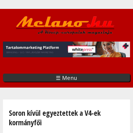
Ugrás
a
tartalomra
☰ Menu
Jelenlegi hely
Soron kívül egyeztettek a V4-ek
kormányfői