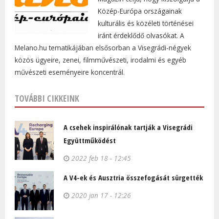
Közép-Európa országainak
kulturális és közéleti történései
iránt érdeklődő olvasókat. A
Melano.hu tematikájában elsősorban a Visegrádi-négyek
közös ügyeire, zenei, filmművészeti, irodalmi és egyéb
művészeti eseményeire koncentrál.
TOVÁBBI CIKKEINK
A csehek inspirálónak tartják a Visegrádi
Együttműködést
2022 feb 18 - 12:45
A V4-ek és Ausztria összefogását sürgették
2020 jan 17 - 12:26