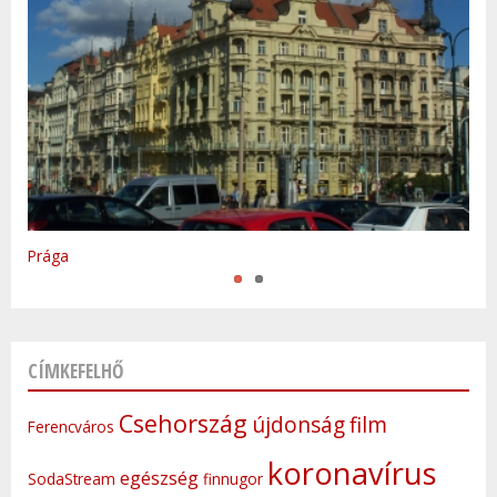
Varsó
Prága
CÍMKEFELHŐ
Csehország
újdonság
film
Ferencváros
koronavírus
egészség
SodaStream
finnugor