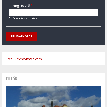
1 meg kettő
*
Az üres rész kitöltése.
FreeCurrencyRates.com
FOTÓK