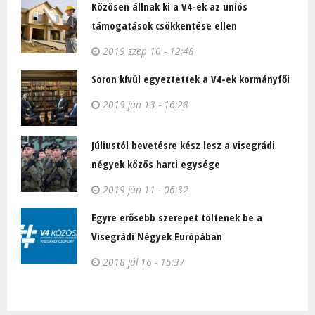
Közösen állnak ki a V4-ek az uniós
támogatások csökkentése ellen
2019 szep 10 - 12:48
Soron kívül egyeztettek a V4-ek kormányfői
2019 jún 13 - 16:28
Júliustól bevetésre kész lesz a visegrádi
négyek közös harci egysége
2019 jún 11 - 06:32
Egyre erősebb szerepet töltenek be a
Visegrádi Négyek Európában
2018 júl 16 - 15:37