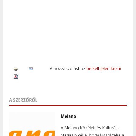
A hozzászóláshoz
be kell jelentkezni
A SZERZŐRŐL
Melano
A Melano Közéleti és Kulturális
Magazin célja, hogy kiszolgálja a