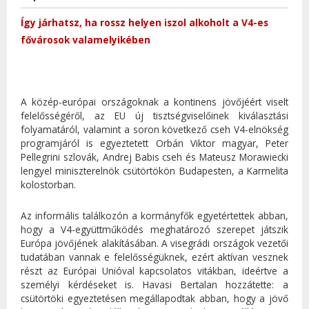
Így járhatsz, ha rossz helyen iszol alkoholt a V4-es
fővárosok valamelyikében
A közép-európai országoknak a kontinens jövőjéért viselt
felelősségéről, az EU új tisztségviselőinek kiválasztási
folyamatáról, valamint a soron következő cseh V4-elnökség
programjáról is egyeztetett Orbán Viktor magyar, Peter
Pellegrini szlovák, Andrej Babis cseh és Mateusz Morawiecki
lengyel miniszterelnök csütörtökön Budapesten, a Karmelita
kolostorban.
Az informális találkozón a kormányfők egyetértettek abban,
hogy a V4-együttműködés meghatározó szerepet játszik
Európa jövőjének alakításában. A visegrádi országok vezetői
tudatában vannak e felelősségüknek, ezért aktívan vesznek
részt az Európai Unióval kapcsolatos vitákban, ideértve a
személyi kérdéseket is. Havasi Bertalan hozzátette: a
csütörtöki egyeztetésen megállapodtak abban, hogy a jövő