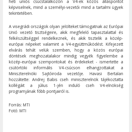
heti uniós csúcstalálkozón a V4-ek közös álláspontot
képviselnek, mind a személyi-vezetői mind a tartalmi ügyek
tekintetében.
A visegrádi országok olyan jelölteket támogatnak az Európai
Unió vezető tisztségeire, akik megfelelő tapasztalattal és
felkészültséggel rendelkeznek, és akik tisztelik a közép-
európai népeket valamint a V4-együttműködést. Kifejezett
elvárás tehát velük szemben, hogy a közös európai
döntések meghozatalakor mindig vegyék figyelembe a
közép-európai szempontokat és érdekeket - ismertette a
csütörtöki informális V4-csúcson elhangzottakat a
Miniszterelnöki Sajtóiroda vezetője. Havasi Bertalan
hozzátette: Andrej Babis cseh miniszterelnök tájékoztatta
kollégáit a július 1-jén induló cseh V4-elnökség
programjának főbb pontjairól is.
Forrás: MTI
Fotó: MTI