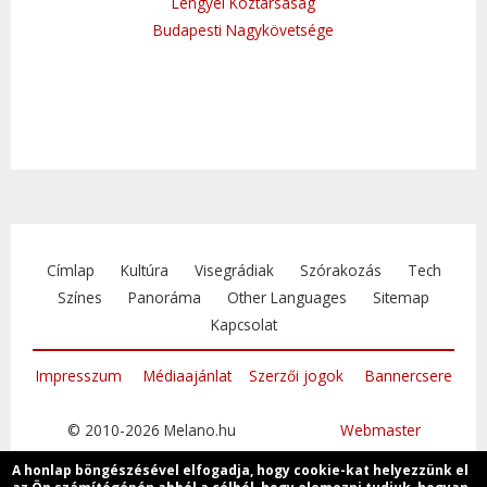
Lengyel Köztársaság
Budapesti Nagykövetsége
Címlap
Kultúra
Visegrádiak
Szórakozás
Tech
Színes
Panoráma
Other Languages
Sitemap
Kapcsolat
Impresszum
Médiaajánlat
Szerzői jogok
Bannercsere
© 2010-2026 Melano.hu
Webmaster
A honlap böngészésével elfogadja, hogy cookie-kat helyezzünk el