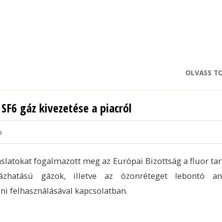
OLVASS T
SF6 gáz kivezetése a piacról
o
aslatokat fogalmazott meg az Európai Bizottság a fluor ta
ázhatású gázok, illetve az ózonréteget lebontó an
ni felhasználásával kapcsolatban.