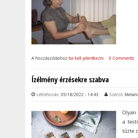
A hozzászóláshoz
be kell jelentkezni
0 Comments
Ízélmény érzésekre szabva
Létrehozás:
05/18/2022 - 14:43
Szerző:
Melan
Olyan 
a test
tűzte 