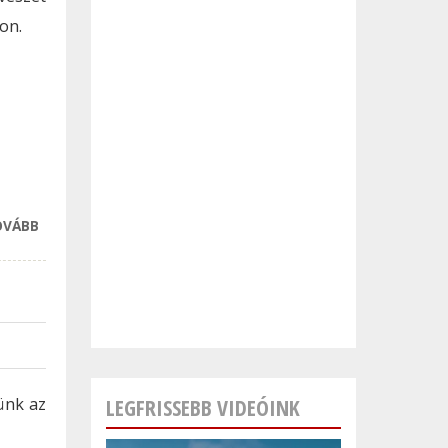
on.
OVÁBB
ÖTÖDSZÖR LESZ
JÚNIUSBAN A
HAZAI OPERETT
NAGYSZÍNPADA
VESZPRÉM
TARTALOMMAL
KAPCSOLATOSAN
ünk az
LEGFRISSEBB VIDEÓINK