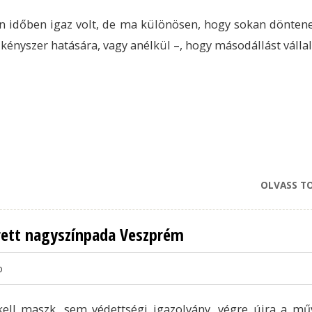
 időben igaz volt, de ma különösen, hogy sokan dönten
 kényszer hatására, vagy anélkül –, hogy másodállást válla
OLVASS T
erett nagyszínpada Veszprém
o
ell maszk, sem védettségi igazolvány, végre újra a mű