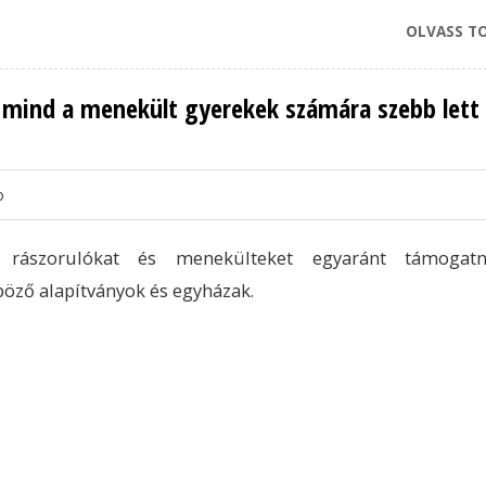
OLVASS T
, mind a menekült gyerekek számára szebb lett
o
 rászorulókat és menekülteket egyaránt támogat
öző alapítványok és egyházak.