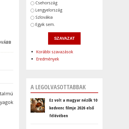
Választások
Csehország
Lengyelország
Szlovákia
Egyik sem.
OVÁBB
ÍZÉLMÉNY
ÉRZÉSEKRE
Korábbi szavazások
SZABVA
Eredmények
TARTALOMMAL
KAPCSOLATOSAN
A LEGOLVASOTTABBAK
rtalmú
Ez volt a magyar nézők 10
yagok
kedvenc filmje 2026 első
félévében