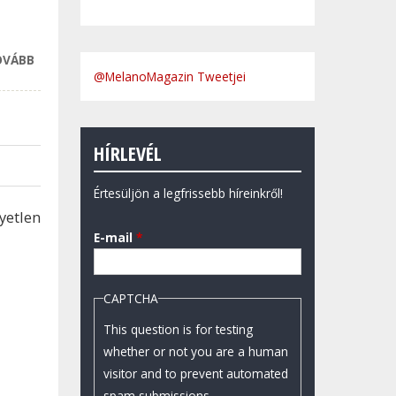
OVÁBB
EGYÜTTMŰKÖDIK
@MelanoMagazin Tweetjei
A SZÉCHENYI
ISTVÁN EGYETEM
ÉS A GYŐRI
VÍZISPORT
HÍRLEVÉL
EGYESÜLET
TARTALOMMAL
Értesüljön a legfrissebb híreinkről!
KAPCSOLATOSAN
yetlen
E-mail
*
CAPTCHA
This question is for testing
whether or not you are a human
visitor and to prevent automated
spam submissions.