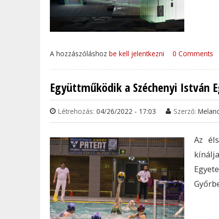
A hozzászóláshoz
be kell jelentkezni
0 Comments
Együttműködik a Széchenyi István E
Létrehozás:
04/26/2022 - 17:03
Szerző:
Melan
Az él
kínálj
Egyete
Győrbe