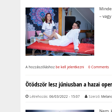
Minden
– vagy
A hozzászóláshoz
be kell jelentkezni
0 Comments
Ötödször lesz júniusban a hazai op
Létrehozás:
06/03/2022 - 15:07
Szerző:
Melan
Nem k