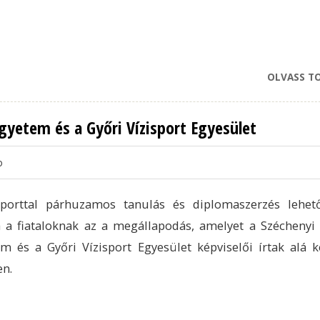
OLVASS T
gyetem és a Győri Vízisport Egyesület
o
sporttal párhuzamos tanulás és diplomaszerzés lehet
a a fiataloknak az a megállapodás, amelyet a Széchenyi 
m és a Győri Vízisport Egyesület képviselői írtak alá 
n.