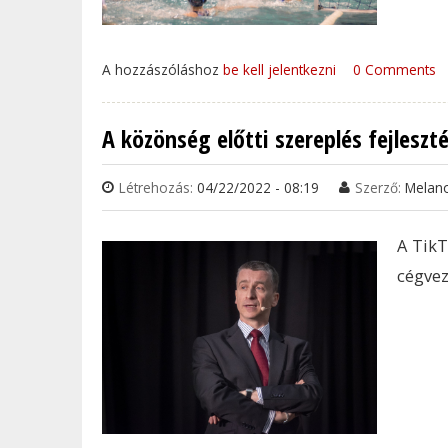
A hozzászóláshoz
be kell jelentkezni
0 Comments
A közönség előtti szereplés fejlesz
Létrehozás:
04/22/2022 - 08:19
Szerző:
Melan
A Tik
cégvez