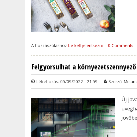
A hozzászóláshoz
be kell jelentkezni
0 Comments
Felgyorsulhat a környezetszennyező 
Létrehozás:
05/09/2022 - 21:59
Szerző:
Melan
Új jav
üvegh
jövőbe