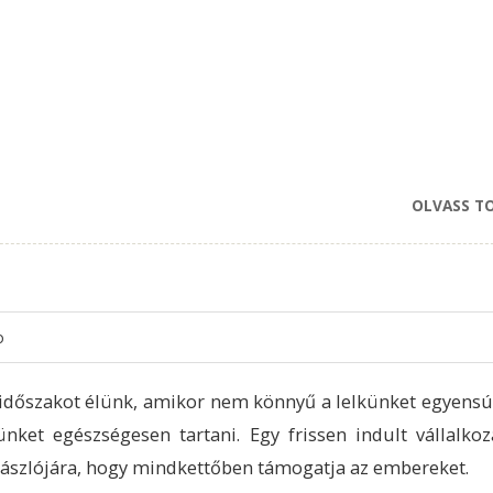
OLVASS T
o
időszakot élünk, amikor nem könnyű a lelkünket egyensú
ünket egészségesen tartani. Egy frissen indult vállalkoz
zászlójára, hogy mindkettőben támogatja az embereket.