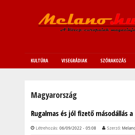
KULTÚRA
VISEGRÁDIAK
SZÓRAKOZÁS
Jelenlegi hely
Magyarország
Rugalmas és jól fizető másodállás 
Oldalak
Létrehozás:
06/09/2022 - 05:08
Szerző:
Melan