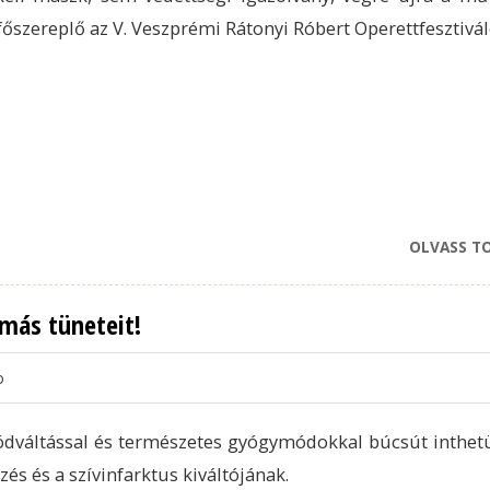
 főszereplő az V. Veszprémi Rátonyi Róbert Operettfesztivál
OLVASS T
más tüneteit!
o
dváltással és természetes gyógymódokkal búcsút inthet
zés és a szívinfarktus kiváltójának.