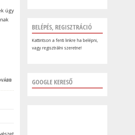
ek úgy
lnak
BELÉPÉS, REGISZTRÁCIÓ
Kattintson a fenti linkre ha belépni,
vagy regisztrálni szeretne!
OVÁBB
RUGALMAS ÉS
GOOGLE KERESŐ
JÓL FIZETŐ
MÁSODÁLLÁS A
MASSZŐR
SZAKMA
TARTALOMMAL
KAPCSOLATOSAN
vészet