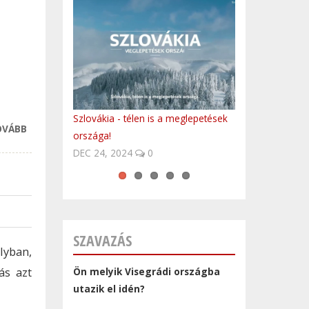
Szlovákia - télen is a meglepetések
Volvo Trucks platooning first time in
Oceana - Endless Summer
Evanescence - Weight Of The World
10 látnivaló Csehországból (angol
OVÁBB
ISMERJÜK FEL
országa!
Central-Europe
(Budapest, 18 of June 2012) LIVE
nyelvű)
IDŐBEN A MAGAS
DEC 24, 2024
0
VÉRNYOMÁS
TÜNETEIT!
TARTALOMMAL
KAPCSOLATOSAN
SZAVAZÁS
lyban,
ás azt
Ön melyik Visegrádi országba
utazik el idén?