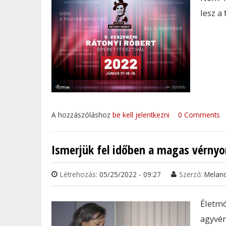
lesz a
A hozzászóláshoz
be kell jelentkezni
0 Comments
Ismerjük fel időben a magas vérnyo
Létrehozás:
05/25/2022 - 09:27
Szerző:
Melan
Életmó
agyvér