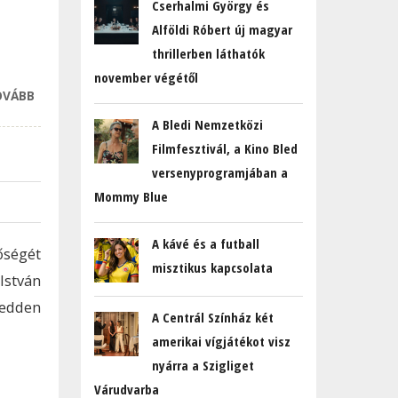
Cserhalmi György és
Alföldi Róbert új magyar
thrillerben láthatók
november végétől
OVÁBB
FELGYORSULHAT A
KÖRNYEZETSZENNYEZŐ
A Bledi Nemzetközi
SF6 GÁZ KIVEZETÉSE A
Filmfesztivál, a Kino Bled
PIACRÓL
versenyprogramjában a
TARTALOMMAL
Mommy Blue
KAPCSOLATOSAN
A kávé és a futball
őségét
misztikus kapcsolata
István
kedden
A Centrál Színház két
amerikai vígjátékot visz
nyárra a Szigliget
Várudvarba