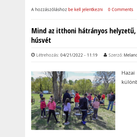
A hozzászóláshoz
be kell jelentkezni
0 Comments
Mind az itthoni hátrányos helyzetű
húsvét
Létrehozás:
04/21/2022 - 11:19
Szerző:
Melan
Hazai
különb