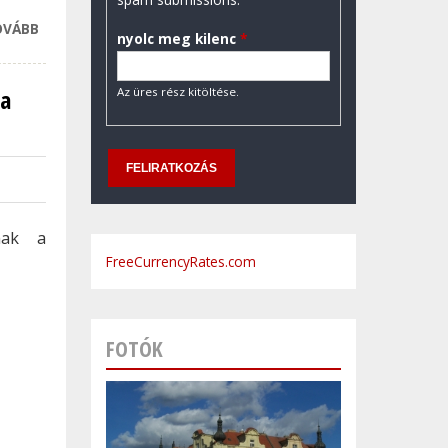
OVÁBB
A KÖZÖNSÉG
nyolc meg kilenc
*
ELŐTTI
SZEREPLÉS
 a
Az üres rész kitöltése.
FEJLESZTÉSÉRE
FÓKUSZÁLNAK A
CÉGVEZETŐK
2022-BEN
TARTALOMMAL
KAPCSOLATOSAN
nak a
FreeCurrencyRates.com
FOTÓK