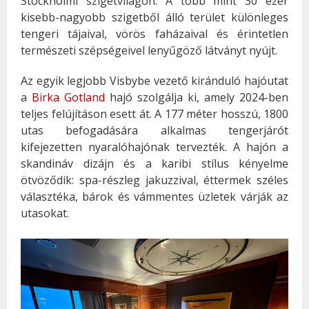
Stockholmi szigetvilágon. A több mint 30 ezer
kisebb-nagyobb szigetből álló terület különleges
tengeri tájaival, vörös faházaival és érintetlen
természeti szépségeivel lenyűgöző látványt nyújt.
Az egyik legjobb Visbybe vezető kiránduló hajóutat
a
Birka Gotland
hajó szolgálja ki, amely 2024-ben
teljes felújításon esett át. A 177 méter hosszú, 1800
utas befogadására alkalmas tengerjárót
kifejezetten nyaralóhajónak tervezték. A hajón a
skandináv dizájn és a karibi stílus kényelme
ötvöződik: spa-részleg jakuzzival, éttermek széles
választéka, bárok és vámmentes üzletek várják az
utasokat.