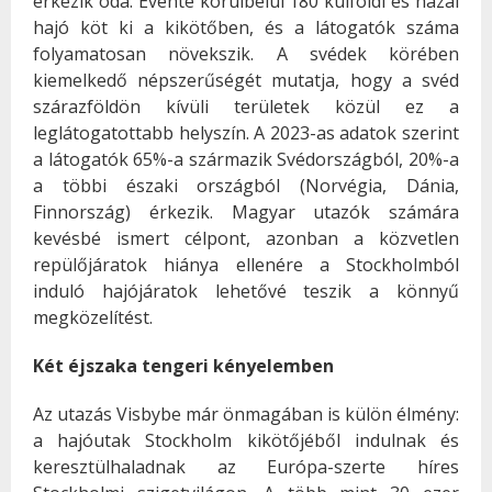
érkezik oda. Évente körülbelül 180 külföldi és hazai
hajó köt ki a kikötőben, és a látogatók száma
folyamatosan növekszik. A svédek körében
kiemelkedő népszerűségét mutatja, hogy a svéd
szárazföldön kívüli területek közül ez a
leglátogatottabb helyszín. A 2023-as adatok szerint
a látogatók 65%-a származik Svédországból, 20%-a
a többi északi országból (Norvégia, Dánia,
Finnország) érkezik. Magyar utazók számára
kevésbé ismert célpont, azonban a közvetlen
repülőjáratok hiánya ellenére a Stockholmból
induló hajójáratok lehetővé teszik a könnyű
megközelítést.
Két éjszaka tengeri kényelemben
Az utazás Visbybe már önmagában is külön élmény:
a hajóutak Stockholm kikötőjéből indulnak és
keresztülhaladnak az Európa-szerte híres