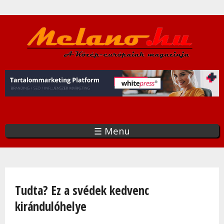
Ugrás
a
tartalomra
☰ Menu
Jelenlegi hely
Tudta? Ez a svédek kedvenc
kirándulóhelye