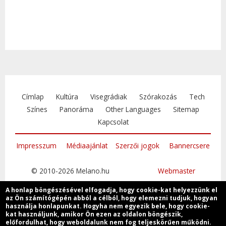
Címlap
Kultúra
Visegrádiak
Szórakozás
Tech
Színes
Panoráma
Other Languages
Sitemap
Kapcsolat
Impresszum
Médiaajánlat
Szerzői jogok
Bannercsere
© 2010-2026 Melano.hu
Webmaster
A honlap böngészésével elfogadja, hogy cookie-kat helyezzünk el
az Ön számítógépén abból a célból, hogy elemezni tudjuk, hogyan
használja honlapunkat. Hogyha nem egyezik bele, hogy cookie-
kat használjunk, amikor Ön ezen az oldalon böngészik,
Csatlakozzon
előfordulhat, hogy weboldalunk nem fog teljeskörűen működni.