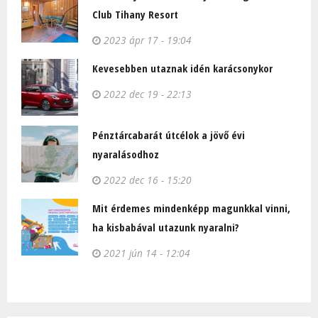
Club Tihany Resort
2023 ápr 17 - 19:04
Kevesebben utaznak idén karácsonykor
2022 dec 19 - 22:13
Pénztárcabarát útcélok a jövő évi
nyaralásodhoz
2022 dec 16 - 15:20
Mit érdemes mindenképp magunkkal vinni,
ha kisbabával utazunk nyaralni?
2021 jún 14 - 12:04