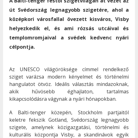
A Balti-tenger festői szigetvilágán át vezet az
út Svédország legnagyobb szigetére, ahol a
középkori városfallal övezett kisváros, Visby
helyezkedik el, és ami rózsás utcáival és
templomromjaival a svédek kedvenc nyári
célpontja.
Az UNESCO világöröksége címmel rendelkező
sziget varázsa modern kényelmet és történelmi
hangulatot ötvöz. Ideális választás mindazoknak,
akik hűvösebb éghajlaton, tartalmas
kikapcsolódásra vágynak a nyári hónapokban.
A Balti-tenger közepén, Stockholm partjaitól
keletre fekszik Gotland, Svédország legnagyobb
szigete, amelynek közigazgatási, történelmi és
kulturális központja Visby, a skandinávok egyik