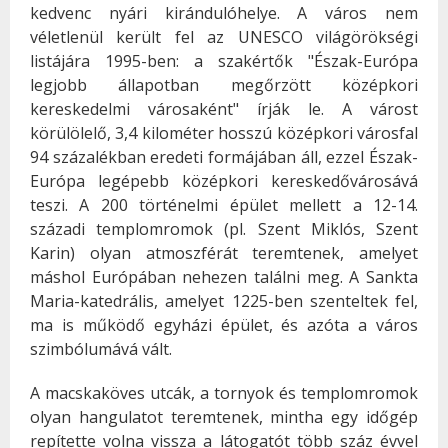
kedvenc nyári kirándulóhelye. A város nem
véletlenül került fel az UNESCO világörökségi
listájára 1995-ben: a szakértők "Észak-Európa
legjobb állapotban megőrzött középkori
kereskedelmi városaként" írják le. A várost
körülölelő, 3,4 kilométer hosszú középkori városfal
94 százalékban eredeti formájában áll, ezzel Észak-
Európa legépebb középkori kereskedővárosává
teszi. A 200 történelmi épület mellett a 12-14.
századi templomromok (pl. Szent Miklós, Szent
Karin) olyan atmoszférát teremtenek, amelyet
máshol Európában nehezen találni meg. A Sankta
Maria-katedrális, amelyet 1225-ben szenteltek fel,
ma is működő egyházi épület, és azóta a város
szimbólumává vált.
A macskaköves utcák, a tornyok és templomromok
olyan hangulatot teremtenek, mintha egy időgép
repítette volna vissza a látogatót több száz évvel