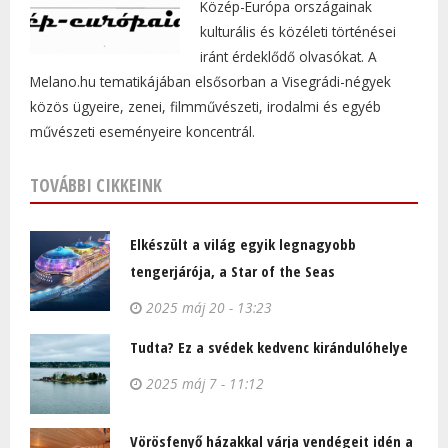
Közép-Európa országainak
kulturális és közéleti történései
iránt érdeklődő olvasókat. A
Melano.hu tematikájában elsősorban a Visegrádi-négyek
közös ügyeire, zenei, filmművészeti, irodalmi és egyéb
művészeti eseményeire koncentrál.
TOVÁBBI CIKKEINK
Elkészült a világ egyik legnagyobb
tengerjárója, a Star of the Seas
2025 máj 20 - 13:23
Tudta? Ez a svédek kedvenc kirándulóhelye
2025 máj 7 - 11:12
Vörösfenyő házakkal várja vendégeit idén a