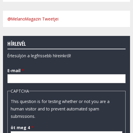
@MelanoMagazin Tweetjei
HÍRLEVÉL
Értesüljön a legfrissebb híreinkről!
E-mail
*
CAPTCHA
This question is for testing whether or not you are a
human visitor and to prevent automated spam
submissions.
öt meg 4
*