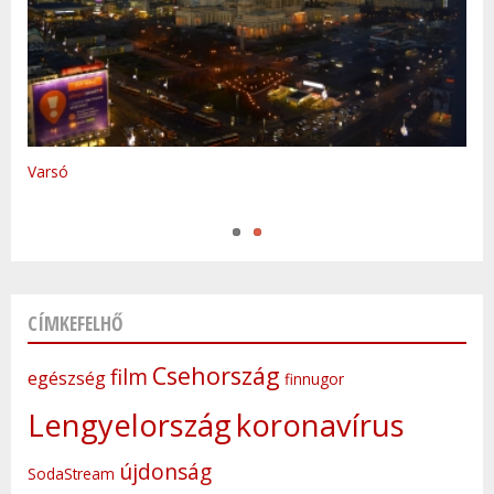
Varsó
Prága
CÍMKEFELHŐ
Csehország
film
egészség
finnugor
Lengyelország
koronavírus
újdonság
SodaStream