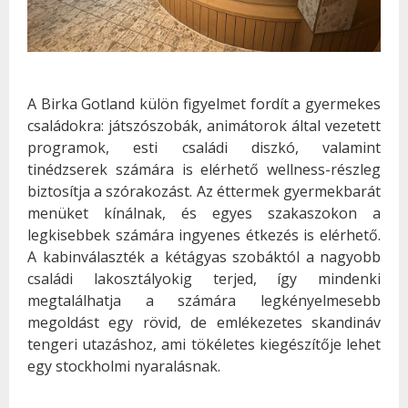
A Birka Gotland külön figyelmet fordít a gyermekes
családokra: játszószobák, animátorok által vezetett
programok, esti családi diszkó, valamint
tinédzserek számára is elérhető wellness-részleg
biztosítja a szórakozást. Az éttermek gyermekbarát
menüket kínálnak, és egyes szakaszokon a
legkisebbek számára ingyenes étkezés is elérhető.
A kabinválaszték a kétágyas szobáktól a nagyobb
családi lakosztályokig terjed, így mindenki
megtalálhatja a számára legkényelmesebb
megoldást egy rövid, de emlékezetes skandináv
tengeri utazáshoz, ami tökéletes kiegészítője lehet
egy stockholmi nyaralásnak.