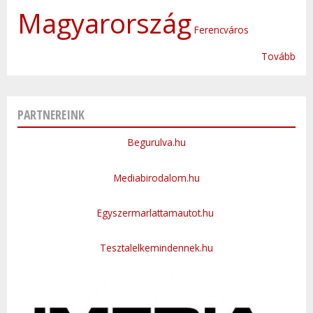
Magyarország
Ferencváros
Tovább
PARTNEREINK
Begurulva.hu
Mediabirodalom.hu
Egyszermarlattamautot.hu
Tesztalelkemindennek.hu