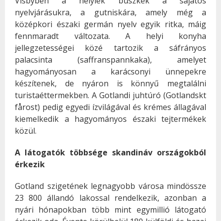
Visbyben a helyiek büszkék a sajátos
nyelvjárásukra, a gutniskára, amely még a
középkori északi germán nyelv egyik ritka, máig
fennmaradt változata. A helyi konyha
jellegzetességei közé tartozik a sáfrányos
palacsinta (saffranspannkaka), amelyet
hagyományosan a karácsonyi ünnepekre
készítenek, de nyáron is könnyű megtalálni
turistaéttermekben. A Gotlandi juhtúró (Gotlandskt
fårost) pedig egyedi ízvilágával és krémes állagával
kiemelkedik a hagyományos északi tejtermékek
közül.
A látogatók többsége skandináv országokból
érkezik
Gotland szigetének legnagyobb városa mindössze
23 800 állandó lakossal rendelkezik, azonban a
nyári hónapokban több mint egymillió látogató