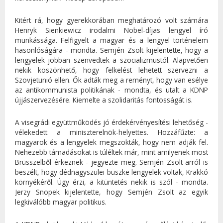
Kitért rá, hogy gyerekkorában meghatározó volt számára
Henryk Sienkiewicz irodalmi Nobel-díjas lengyel író
munkássága. Felfigyelt a magyar és a lengyel történelem
hasonlóságára - mondta. Semjén Zsolt kijelentette, hogy a
lengyelek jobban szenvedtek a szocializmustól. Alapvetően
nekik köszönhető, hogy felkelést lehetett szervezni a
Szovjetunió ellen. Ők adták meg a reményt, hogy van esélye
az antikommunista politikának - mondta, és utalt a KDNP
újjászervezésére. Kiemelte a szolidaritás fontosságát is.
A visegrádi együttműködés jó érdekérvényesítési lehetőség -
vélekedett a miniszterelnök-helyettes. Hozzáfűzte: a
magyarok és a lengyelek megszokták, hogy nem adják fel.
Nehezebb támadásokat is túléltek már, mint amilyenek most
Brüsszelből érkeznek - jegyezte meg. Semjén Zsolt arról is
beszélt, hogy dédnagyszülei büszke lengyelek voltak, Krakkó
környékéről. Úgy érzi, a kitüntetés nekik is szól - mondta.
Jerzy Snopek kijelentette, hogy Semjén Zsolt az egyik
legkiválóbb magyar politikus.