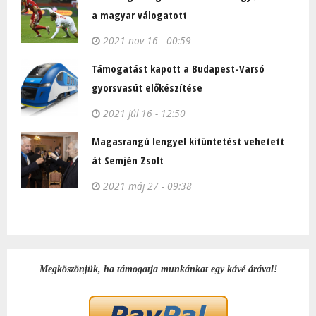
a magyar válogatott
2021 nov 16 - 00:59
Támogatást kapott a Budapest-Varsó
gyorsvasút előkészítése
2021 júl 16 - 12:50
Magasrangú lengyel kitüntetést vehetett
át Semjén Zsolt
2021 máj 27 - 09:38
Megköszönjük, ha támogatja munkánkat egy kávé árával!