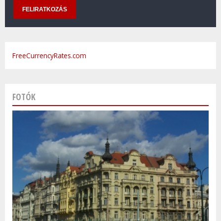
FreeCurrencyRates.com
FOTÓK