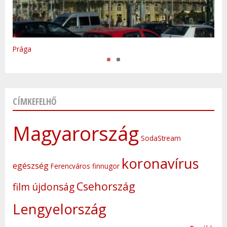
Varsó
Prága
CÍMKEFELHŐ
Magyarország
SodaStream
koronavírus
egészség
Ferencváros
finnugor
Csehország
film
újdonság
Lengyelország