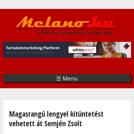
Ugrás
a
tartalomra
☰ Menu
Jelenlegi hely
Magasrangú lengyel kitüntetést
vehetett át Semjén Zsolt