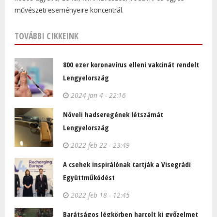
művészeti eseményeire koncentrál.
TOVÁBBI CIKKEINK
800 ezer koronavírus elleni vakcinát rendelt
Lengyelország
2024 jan 4 - 22:16
Növeli hadseregének létszámát
Lengyelország
2022 feb 22 - 23:49
A csehek inspirálónak tartják a Visegrádi
Együttműködést
2022 feb 18 - 12:45
Barátságos légkörben harcolt ki győzelmet