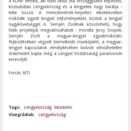
A KDNP elnöke, aki több ciklus óta országgyűlési képviselő,
köztudottan Lengyelország és a lengyelek nagy barátja -
tette hozzá. A miniszterelnök-helyettes elkötelezetten
működik együtt lengyel intézményekkel, köztük a lengyel
nagykövetséggel is. Semjén Zsoltnak köszönhető, hogy
több projektjük megvalósulhatott - mondta Jerzy Snopek.
Semjén Zsolt a magyar-lengyel együttműködés
fejlesztésében végzett kiemelkedő munkájáért, a magyar-
lengyel kapcsolatok elmélyítésében kivívott elévülhetetlen
érdemeiért kapta meg a Lengyel Köztársaság parancsnoki
keresztjét.
Forrás: MTI
Tags:
Lengyelország
kitüntetés
Visegrádiak:
Lengyelország