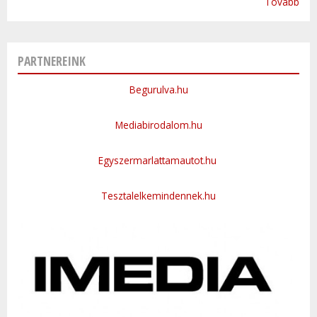
Tovább
PARTNEREINK
Begurulva.hu
Mediabirodalom.hu
Egyszermarlattamautot.hu
Tesztalelkemindennek.hu