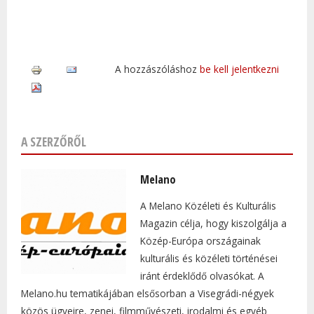
A hozzászóláshoz
be kell jelentkezni
A SZERZŐRŐL
Melano
A Melano Közéleti és Kulturális
Magazin célja, hogy kiszolgálja a
Közép-Európa országainak
kulturális és közéleti történései
iránt érdeklődő olvasókat. A
Melano.hu tematikájában elsősorban a Visegrádi-négyek
közös ügyeire, zenei, filmművészeti, irodalmi és egyéb