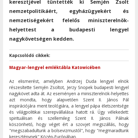
keresztjével tüntették ki Semjén Zsolt
nemzetpolitikáért, egyházügyekért és
nemzetiségekért felelős miniszterelnök-
helyettest a budapesti lengyel
nagykövetségen kedden.
Kapcsolódó cikkek:
Magyar-lengyel emléktábla Katowicében
Az elismerést, amelyben Andrzej Duda lengyel elnök
részesítette Semjén Zsoltot, Jerzy Snopek budapesti lengyel
nagykövet adta át. Az eseményen a miniszterelnök-helyettes
azt mondta, hogy alapvetően Szent II. János Pál
inspirációjára ment teológiára, a lengyel pápa életszentsége
és világpolitikai szerepvállalása hatott rá. Úgy vélekedett:
spirituálisan és szellemileg Szent II. János Pálnak
köszönhető, hogy véget ért a szovjet megszállás, hogy
"megszabadultunk a bolsevizmustól", hogy "megmaradtunk
kereszténynek" Közép-Európában.