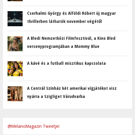
Cserhalmi György és Alföldi Róbert új magyar
thrillerben láthatók november végétől
A Bledi Nemzetközi Filmfesztivál, a Kino Bled
versenyprogramjában a Mommy Blue
A kávé és a futball misztikus kapcsolata
A Centrál Színház két amerikai vígjátékot visz
nyárra a Szigliget Várudvarba
@MelanoMagazin Tweetjei